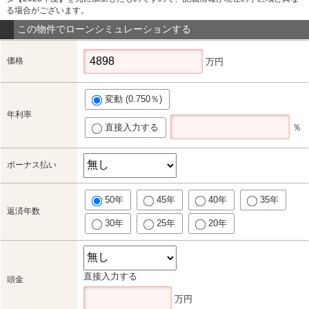
る場合がございます。
この物件でローンシミュレーションする
価格
万円
変動 (0.750％)
年利率
直接入力する
％
ボーナス払い
50年
45年
40年
35年
返済年数
30年
25年
20年
直接入力する
頭金
万円