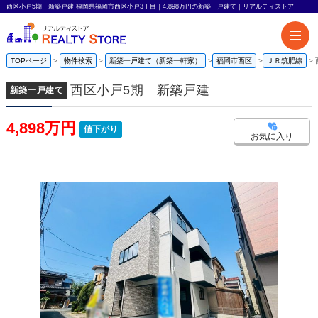
西区小戸5期 新築戸建 福岡県福岡市西区小戸3丁目｜4,898万円の新築一戸建て｜リアルティストア
TOPページ
物件検索
新築一戸建て（新築一軒家）
福岡市西区
ＪＲ筑肥線
西区小戸5期 新築戸建
新築一戸建て
4,898万円
値下がり
お気に入り