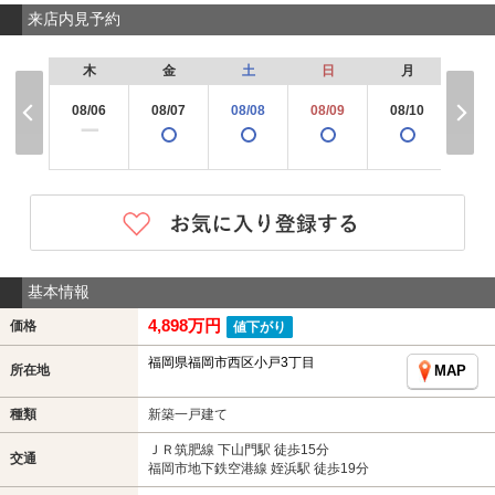
来店内見予約
木
金
土
日
月
火
08/06
08/07
08/08
08/09
08/10
08/
ー
基本情報
4,898万円
価格
値下がり
福岡県福岡市西区小戸3丁目
所在地
MAP
種類
新築一戸建て
ＪＲ筑肥線 下山門駅 徒歩15分
交通
福岡市地下鉄空港線 姪浜駅 徒歩19分