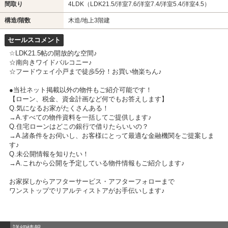
間取り
4LDK（LDK21.5/洋室7.6/洋室7.4/洋室5.4/洋室4.5）
構造/階数
木造/地上3階建
セールスコメント
☆LDK21.5帖の開放的な空間♪
☆南向きワイドバルコニー♪
☆フードウェイ小戸まで徒歩5分！お買い物楽ちん♪
●当社ネット掲載以外の物件もご紹介可能です！
【ローン、税金、資金計画など何でもお答えします】
Q.気になるお家がたくさんある！
→A.すべての物件資料を一括してご提供します♪
Q.住宅ローンはどこの銀行で借りたらいいの？
→A.諸条件をお伺いし、お客様にとって最適な金融機関をご提案しま
す♪
Q.未公開情報を知りたい！
→A.これから公開を予定している物件情報もご紹介します♪
お家探しからアフターサービス・アフターフォローまで
ワンストップでリアルティストアがお手伝いします♪
詳細情報