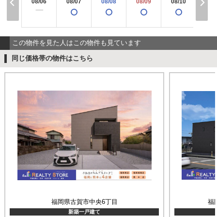
08/06
08/07
08/08
08/09
08/10
08/
ー
この物件を見た人はこの物件も見ています
同じ価格帯の物件はこちら
福岡県古賀市中央6丁目
福
新築一戸建て