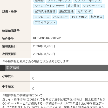
給湯器
システムキッチン
カウンターキッチン
シャンプードレッサー
追い焚き
シャワートイレ
設備・条件
室内洗濯機置場
浴室乾燥機
ガスコンロ
コンロ三口
バルコニー
TVドアホン
都市ガス
プライスダウン
建築確認番号
RHS-B00167-002961
物件番号
情報更新日
2026年08月06日
次回更新日
2026年08月20日
※各種情報と差異がある場合は現況優先となります
学区情報
小学校区
()
中学校区
()
※物件情報の学区情報について
当サイト物件情報に記載されております通学区域(学区)情報は、国土数値情報ダ
ウンロードサービスが提供する小学校区データ【2023年度】及び中学校区デー
タ【2023年度】を元に加工したものですので、記載情報が現在の学区域と異な