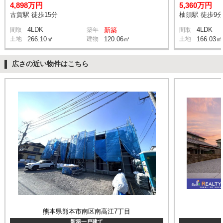
4,898万円
5,360万円
古賀駅 徒歩15分
柚須駅 徒歩9
4LDK
4LDK
間取
築年
新築
間取
土地
266.10㎡
建物
120.06㎡
土地
166.03㎡
広さの近い物件はこちら
熊本県熊本市南区南高江7丁目
新築一戸建て