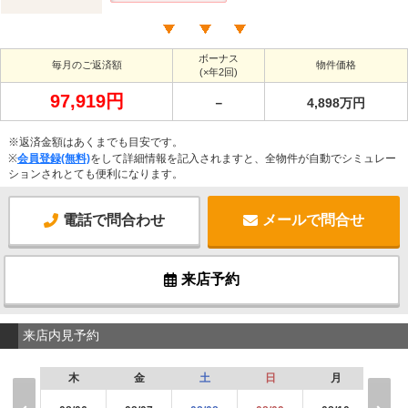
ボーナス
毎月のご返済額
物件価格
(×年2回)
97,919円
－
4,898万円
※返済金額はあくまでも目安です。
※
会員登録(無料)
をして詳細情報を記入されますと、全物件が自動でシミュレー
ションされとても便利になります。
電話で問合わせ
メールで問合せ
来店予約
来店内見予約
木
金
土
日
月
火