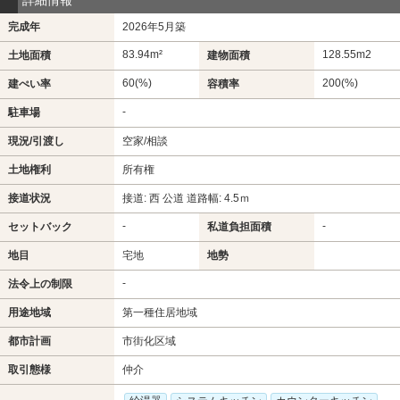
完成年
2026年5月築
83.94m²
128.55m
2
土地面積
建物面積
60(%)
200(%)
建ぺい率
容積率
-
駐車場
現況/引渡し
空家/相談
土地権利
所有権
接道状況
接道: 西 公道 道路幅: 4.5ｍ
-
-
セットバック
私道負担面積
地目
宅地
地勢
-
法令上の制限
用途地域
第一種住居地域
都市計画
市街化区域
取引態様
仲介