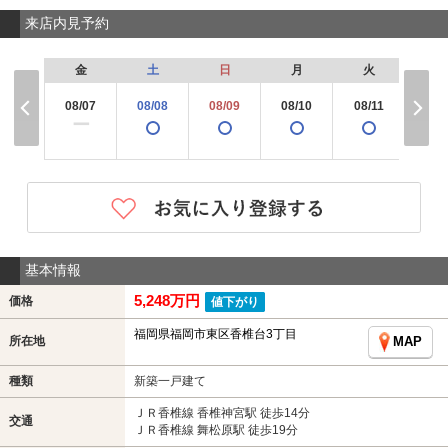
来店内見予約
金
土
日
月
火
水
08/07
08/08
08/09
08/10
08/11
08/
×
ー
基本情報
5,248万円
価格
値下がり
福岡県福岡市東区香椎台3丁目
所在地
MAP
種類
新築一戸建て
ＪＲ香椎線 香椎神宮駅 徒歩14分
交通
ＪＲ香椎線 舞松原駅 徒歩19分