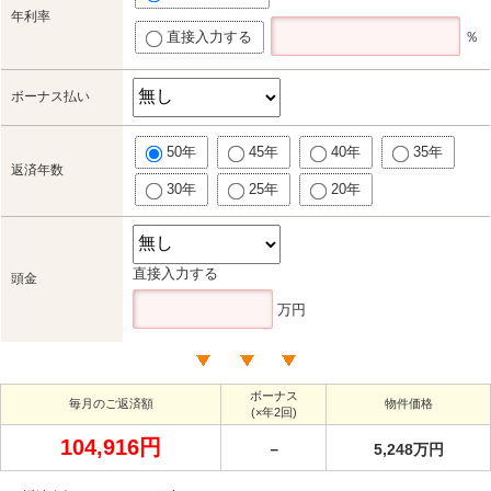
年利率
直接入力する
％
ボーナス払い
50年
45年
40年
35年
返済年数
30年
25年
20年
直接入力する
頭金
万円
ボーナス
毎月のご返済額
物件価格
(×年2回)
104,916円
－
5,248万円