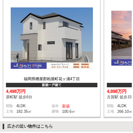
福岡県糟屋郡粕屋町花ヶ浦4丁目
新築一戸建て
4,498万円
4,898万円
原町駅 徒歩6分
古賀駅 徒歩15
4LDK
4LDK
間取
築年
新築
間取
土地
182.35㎡
建物
100.6㎡
土地
266.10㎡
広さの近い物件はこちら