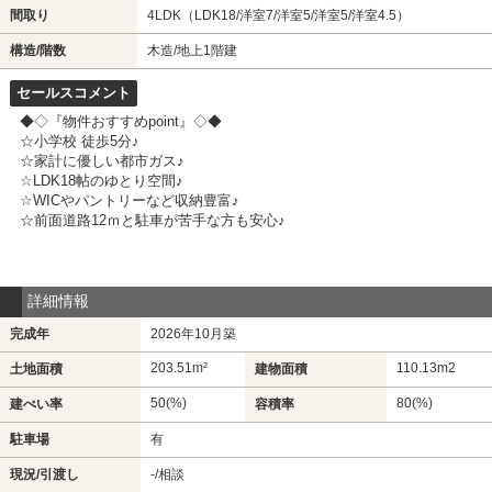
間取り
4LDK（LDK18/洋室7/洋室5/洋室5/洋室4.5）
構造/階数
木造/地上1階建
セールスコメント
◆◇『物件おすすめpoint』◇◆
☆小学校 徒歩5分♪
☆家計に優しい都市ガス♪
☆LDK18帖のゆとり空間♪
☆WICやパントリーなど収納豊富♪
☆前面道路12ｍと駐車が苦手な方も安心♪
詳細情報
完成年
2026年10月築
203.51m²
110.13m
2
土地面積
建物面積
50(%)
80(%)
建ぺい率
容積率
駐車場
有
現況/引渡し
-/相談