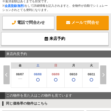
※返済金額はあくまでも目安です。
※
会員登録(無料)
をして詳細情報を記入されますと、全物件が自動でシミュレー
ションされとても便利になります。
電話で問合わせ
メールで問合せ
来店予約
来店内見予約
金
土
日
月
火
水
08/07
08/08
08/09
08/10
08/11
08/
×
ー
この物件を見た人はこの物件も見ています
同じ価格帯の物件はこちら