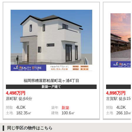
福岡県糟屋郡粕屋町花ヶ浦4丁目
新築一戸建て
4,498万円
4,898万円
原町駅 徒歩6分
古賀駅 徒歩15
4LDK
4LDK
間取
築年
新築
間取
土地
182.35㎡
建物
100.6㎡
土地
266.10㎡
同じ学区の物件はこちら