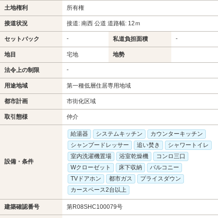
土地権利
所有権
接道状況
接道: 南西 公道 道路幅: 12ｍ
-
-
セットバック
私道負担面積
地目
宅地
地勢
-
法令上の制限
用途地域
第一種低層住居専用地域
都市計画
市街化区域
取引態様
仲介
給湯器
システムキッチン
カウンターキッチン
シャンプードレッサー
追い焚き
シャワートイレ
室内洗濯機置場
浴室乾燥機
コンロ三口
設備・条件
Wクローゼット
床下収納
バルコニー
TVドアホン
都市ガス
プライスダウン
カースペース2台以上
建築確認番号
第R08SHC100079号