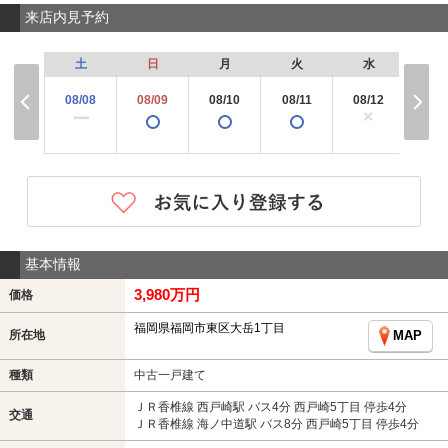
来店内見予約
土
日
月
火
水
木
08/08
08/09
08/10
08/11
08/12
08/
×
ー
基本情報
3,980万円
価格
福岡県福岡市東区大岳1丁目
所在地
MAP
種類
中古一戸建て
ＪＲ香椎線 西戸崎駅 バス4分 西戸崎5丁目 停歩4分
交通
ＪＲ香椎線 海ノ中道駅 バス8分 西戸崎5丁目 停歩4分