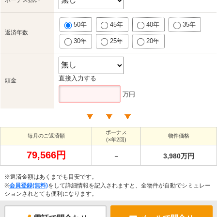
50年
45年
40年
35年
返済年数
30年
25年
20年
直接入力する
頭金
万円
ボーナス
毎月のご返済額
物件価格
(×年2回)
79,566円
－
3,980万円
※返済金額はあくまでも目安です。
※
会員登録(無料)
をして詳細情報を記入されますと、全物件が自動でシミュレー
ションされとても便利になります。