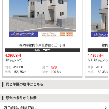
福岡県福岡市東区香住ヶ丘5丁目
福岡
新築一戸建て
4,398万円
4,498万円
-駅 徒歩12分
原町駅 徒歩6
4SLDK
4LDK
間取
築年
新築
間取
土地
158.75㎡
建物
106.8㎡
土地
182.35㎡
同じ学区の物件はこちら
類似の条件から検索
西戸崎駅の新築戸建て