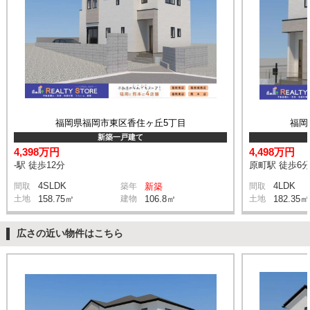
福岡県福岡市東区香住ヶ丘5丁目
福岡
新築一戸建て
4,398万円
4,498万円
-駅 徒歩12分
原町駅 徒歩6
4SLDK
4LDK
間取
築年
新築
間取
土地
158.75㎡
建物
106.8㎡
土地
182.35㎡
広さの近い物件はこちら