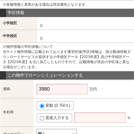
※各種情報と差異がある場合は現況優先となります
学区情報
小学校区
()
中学校区
()
※物件情報の学区情報について
当サイト物件情報に記載されております通学区域(学区)情報は、国土数値情報ダ
ウンロードサービスが提供する小学校区データ【2023年度】及び中学校区デー
タ【2023年度】を元に加工したものですので、記載情報が現在の学区域と異な
る場合がございます。
この物件でローンシミュレーションする
価格
万円
変動 (0.750％)
年利率
直接入力する
％
ボーナス払い