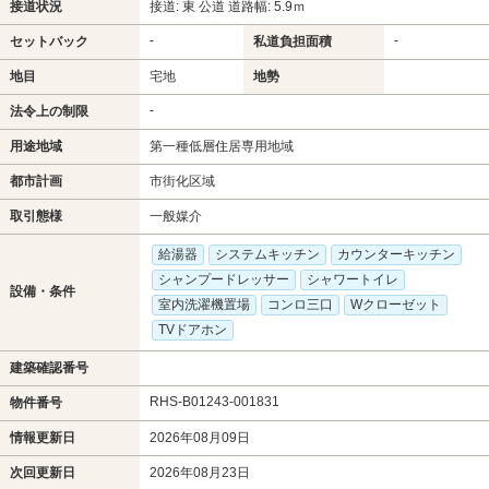
接道状況
接道: 東 公道 道路幅: 5.9ｍ
-
-
セットバック
私道負担面積
地目
宅地
地勢
-
法令上の制限
用途地域
第一種低層住居専用地域
都市計画
市街化区域
取引態様
一般媒介
給湯器
システムキッチン
カウンターキッチン
シャンプードレッサー
シャワートイレ
設備・条件
室内洗濯機置場
コンロ三口
Wクローゼット
TVドアホン
建築確認番号
RHS-B01243-001831
物件番号
情報更新日
2026年08月09日
次回更新日
2026年08月23日