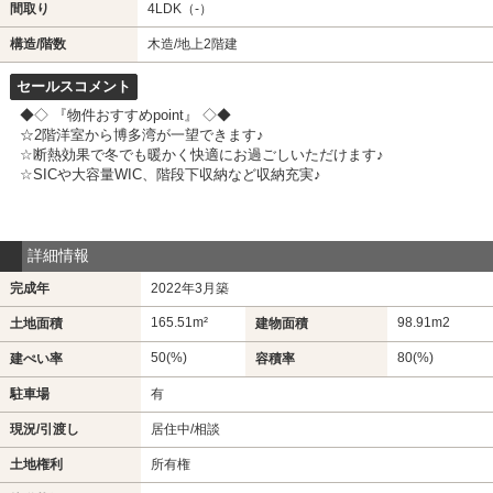
間取り
4LDK（-）
構造/階数
木造/地上2階建
セールスコメント
◆◇ 『物件おすすめpoint』 ◇◆
☆2階洋室から博多湾が一望できます♪
☆断熱効果で冬でも暖かく快適にお過ごしいただけます♪
☆SICや大容量WIC、階段下収納など収納充実♪
詳細情報
完成年
2022年3月築
165.51m²
98.91m
2
土地面積
建物面積
50(%)
80(%)
建ぺい率
容積率
駐車場
有
現況/引渡し
居住中/相談
土地権利
所有権