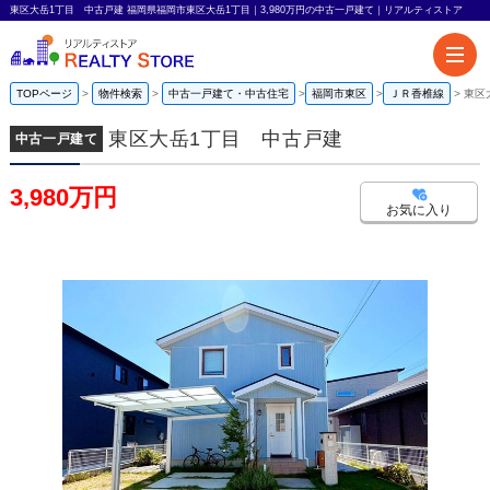
東区大岳1丁目 中古戸建 福岡県福岡市東区大岳1丁目｜3,980万円の中古一戸建て｜リアルティストア
TOPページ
物件検索
中古一戸建て・中古住宅
福岡市東区
ＪＲ香椎線
東区
東区大岳1丁目 中古戸建
中古一戸建て
3,980万円
お気に入り