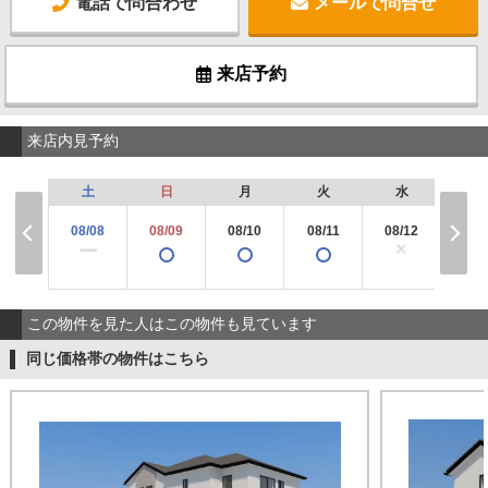
電話で問合わせ
メールで問合せ
来店予約
来店内見予約
土
日
月
火
水
木
08/08
08/09
08/10
08/11
08/12
08/
×
ー
この物件を見た人はこの物件も見ています
同じ価格帯の物件はこちら