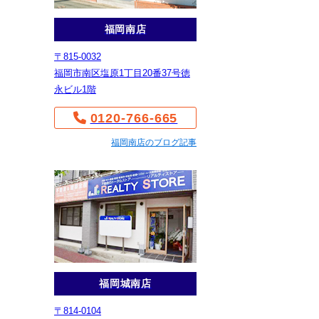
福岡南店
〒815-0032
福岡市南区塩原1丁目20番37号徳
永ビル1階
0120-766-665
福岡南店のブログ記事
福岡城南店
〒814-0104