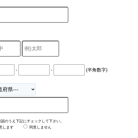
-
-
(半角数字)
確認のうえ下記にチェックして下さい。
意します
同意しません