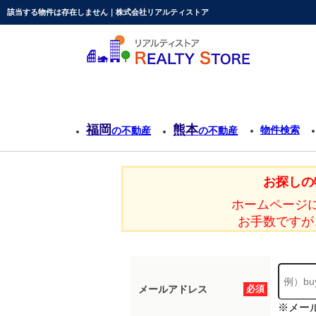
該当する物件は存在しません｜株式会社リアルティストア
福岡
熊本
物件検索
の不動産
の不動産
お探しの
ホームページ
お手数ですが
メールアドレス
必須
※メー