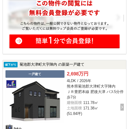
菊池郡大津町大字陣内 の新築一戸建て
値下がり
2,698万円
一戸建て
4LDK / 2026年
熊本県菊池郡大津町大字陣内
ＪＲ豊肥本線 肥後大津 バス5分停
歩7分
建物面積
111.78㎡
土地面積
171.38㎡
(51.84坪)