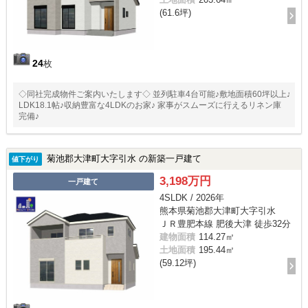
(61.6坪)
24
枚
◇同社完成物件ご案内いたします◇ 並列駐車4台可能♪敷地面積60坪以上♪
LDK18.1帖♪収納豊富な4LDKのお家♪ 家事がスムーズに行えるリネン庫
完備♪
菊池郡大津町大字引水 の新築一戸建て
値下がり
3,198万円
一戸建て
4SLDK / 2026年
熊本県菊池郡大津町大字引水
ＪＲ豊肥本線 肥後大津 徒歩32分
建物面積
114.27㎡
土地面積
195.44㎡
(59.12坪)