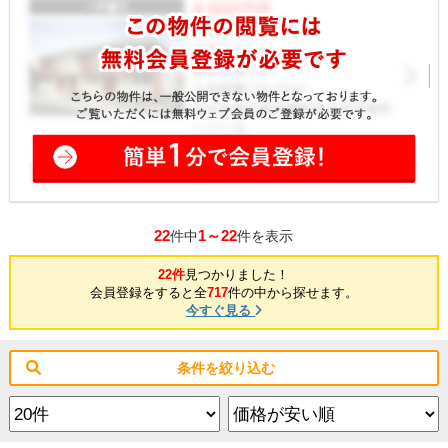
22
1～22
件中
件を表示
22件
見つかりました！
会員登録をすると全
717
件の中から探せます。
今すぐ見る
条件を絞り込む