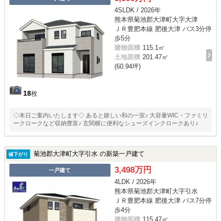
4SLDK / 2026年
熊本県菊池郡大津町大字大津
ＪＲ豊肥本線 肥後大津 バス3分停
歩5分
建物面積
115.1㎡
土地面積
201.47㎡
(60.94坪)
18
枚
◇本日ご案内いたします◇ あると嬉しい和の一室♪ 大容量WIC・ファミリ
ークロークなど収納豊富♪ 玄関横に便利なシューズインクロークあり♪
菊池郡大津町大字引水 の新築一戸建て
値下がり
3,498万円
一戸建て
4LDK / 2026年
熊本県菊池郡大津町大字引水
ＪＲ豊肥本線 肥後大津 バス7分停
歩4分
建物面積
115.47㎡