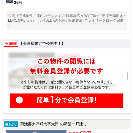
26
枚
◇同社完成物件ご案内いたします◇ 駐車場広々5台可能♪主要採光南向き♪
LDK1.5帖♪広々とした4SLDKのお家♪ 収納豊富♪ファミリークローク完備
♪
【会員様限定で公開中！】
会員限定
菊池郡大津町大字大津 の新築一戸建て
値下がり