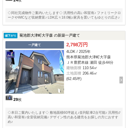
24
枚
◇同社完成物件ご案内いたします◇ 汎用性の高い和室有♪ ファミリークロ
ークやWICなど収納豊富♪ LDK広々18.0帖♪家具を置いてもゆとりの広さ♪
菊池郡大津町大字森 の新築一戸建て
値下がり
2,798万円
一戸建て
4LDK / 2025年
熊本県菊池郡大津町大字森
ＪＲ豊肥本線 瀬田 徒歩44分
建物面積
110.54㎡
土地面積
206.46㎡
(62.45坪)
29
枚
◇本日ご案内いたします◇ 敷地面積60坪超え♪並列駐車2台可能♪ 汎用性の
高い和室有♪全室収納完備♪ デザイン性のある建売をお探しの方におすす
め♪