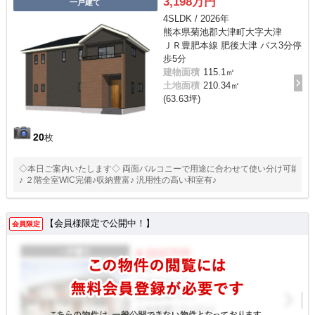
3,198万円
一戸建て
4SLDK / 2026年
熊本県菊池郡大津町大字大津
ＪＲ豊肥本線 肥後大津 バス3分停
歩5分
建物面積
115.1㎡
土地面積
210.34㎡
(63.63坪)
20
枚
◇本日ご案内いたします◇ 両面バルコニーで用途に合わせて使い分け可能
♪ ２階全室WIC完備♪収納豊富♪ 汎用性の高い和室有♪
【会員様限定で公開中！】
会員限定