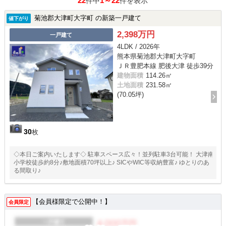
22
1～22
件中
件を表示
菊池郡大津町大字町 の新築一戸建て
値下がり
2,398万円
一戸建て
4LDK / 2026年
熊本県菊池郡大津町大字町
ＪＲ豊肥本線 肥後大津 徒歩39分
建物面積
114.26㎡
土地面積
231.58㎡
(70.05坪)
30
枚
◇本日ご案内いたします◇ 駐車スペース広々！並列駐車3台可能！ 大津南
小学校徒歩約8分♪敷地面積70坪以上♪ SICやWIC等収納豊富♪ ゆとりのあ
る間取り♪
【会員様限定で公開中！】
会員限定