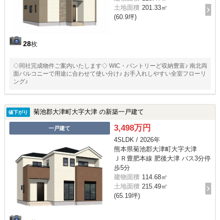
土地面積
201.33㎡
(60.9坪)
28
枚
◇同社完成物件ご案内いたします◇ WIC・パントリーど収納豊富♪ 南北両
面バルコニーで用途に合わせて使い分け♪ お手入れしやすい全室フローリ
ング♪
菊池郡大津町大字大津 の新築一戸建て
値下がり
3,498万円
一戸建て
4SLDK / 2026年
熊本県菊池郡大津町大字大津
ＪＲ豊肥本線 肥後大津 バス3分停
歩5分
建物面積
114.68㎡
土地面積
215.49㎡
(65.19坪)