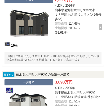
4LDK / 2026年
熊本県菊池郡大津町大字大津
ＪＲ豊肥本線 肥後大津 バス3分停
歩5分
建物面積
114.68㎡
土地面積
203.67㎡
(61.61坪)
19
枚
◇本日ご案内いたします◇ LDK広々18.0帖♪家具を置いてもゆとりの広さ♪
全室収納完備♪WICなど収納豊富♪ あると嬉しい和の一室♪
菊池郡大津町大字灰塚 の新築一戸建て
値下がり
3,098万円
一戸建て
4LDK / 2026年
熊本県菊池郡大津町大字灰塚
ＪＲ豊肥本線 肥後大津 徒歩25分
建物面積
115.51㎡
土地面積
203.64㎡