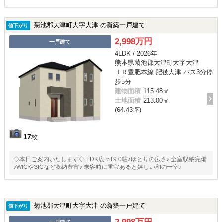
菊池郡大津町大字大津 の新築一戸建て
値下がり
2,998万円
一戸建て
4LDK / 2026年
熊本県菊池郡大津町大字大津
ＪＲ豊肥本線 肥後大津 バス3分停
歩5分
建物面積
115.48㎡
土地面積
213.00㎡
(64.43坪)
17
枚
◇本日ご案内いたします◇ LDK広々19.0帖♪ゆとりの広さ♪ 全室収納完備
♪WICやSICなど収納豊富♪ 来客時に重宝あると嬉しい和の一室♪
菊池郡大津町大字大津 の新築一戸建て
値下がり
2,998万円
一戸建て