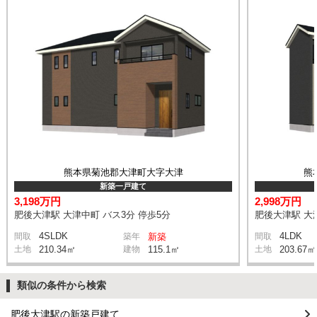
熊本県菊池郡大津町大字大津
熊
新築一戸建て
3,198万円
2,998万円
肥後大津駅 大津中町 バス3分 停歩5分
肥後大津駅 大津
4SLDK
4LDK
間取
築年
新築
間取
土地
210.34㎡
建物
115.1㎡
土地
203.67㎡
類似の条件から検索
肥後大津駅の新築戸建て