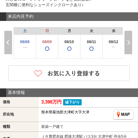
玄関横に便利なシューズインクロークあり♪
来店内見予約
土
日
月
火
水
木
08/08
08/09
08/10
08/11
08/12
08/
×
ー
基本情報
3,398万円
価格
値下がり
熊本県菊池郡大津町大字大津
所在地
MAP
種類
新築一戸建て
ＪＲ豊肥本線 肥後大津駅 バス3分 大津中町 停歩5分