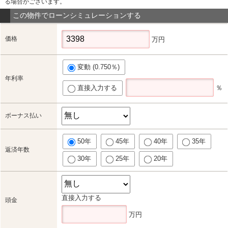
る場合がございます。
この物件でローンシミュレーションする
価格
万円
変動 (0.750％)
年利率
直接入力する
％
ボーナス払い
50年
45年
40年
35年
返済年数
30年
25年
20年
直接入力する
頭金
万円