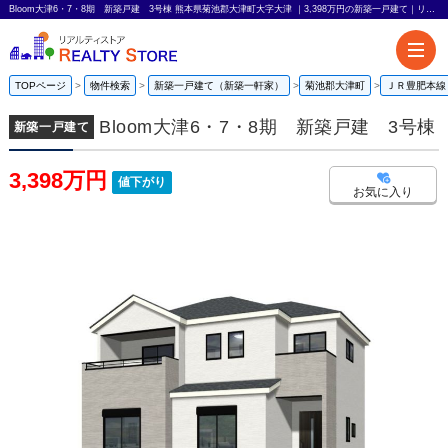
Bloom大津6・7・8期 新築戸建 3号棟 熊本県菊池郡大津町大字大津 ｜3,398万円の新築一戸建て｜リアルティストア
TOPページ
物件検索
新築一戸建て（新築一軒家）
菊池郡大津町
ＪＲ豊肥本線
Bloom大津6・7・8期 新築戸建 3号棟
新築一戸建て
3,398万円
値下がり
お気に入り