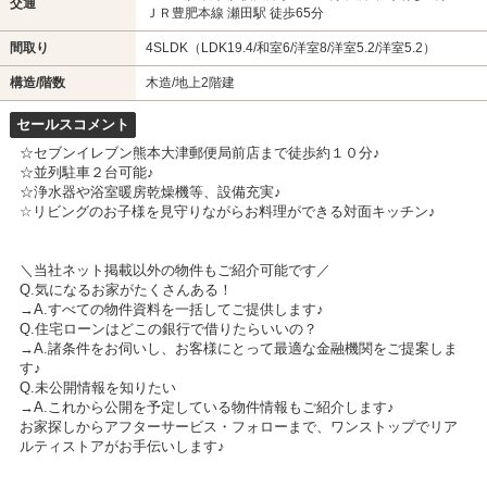
交通
ＪＲ豊肥本線 瀬田駅 徒歩65分
間取り
4SLDK（LDK19.4/和室6/洋室8/洋室5.2/洋室5.2）
構造/階数
木造/地上2階建
セールスコメント
☆セブンイレブン熊本大津郵便局前店まで徒歩約１０分♪
☆並列駐車２台可能♪
☆浄水器や浴室暖房乾燥機等、設備充実♪
☆リビングのお子様を見守りながらお料理ができる対面キッチン♪
＼当社ネット掲載以外の物件もご紹介可能です／
Q.気になるお家がたくさんある！
→A.すべての物件資料を一括してご提供します♪
Q.住宅ローンはどこの銀行で借りたらいいの？
→A.諸条件をお伺いし、お客様にとって最適な金融機関をご提案しま
す♪
Q.未公開情報を知りたい
→A.これから公開を予定している物件情報もご紹介します♪
お家探しからアフターサービス・フォローまで、ワンストップでリア
ルティストアがお手伝いします♪