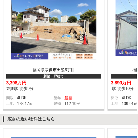
福岡県宗像市田熊6丁目
福
新築一戸建て
3,398万円
3,890万円
東郷駅 徒歩9分
-駅 徒歩10分
4LDK
4LDK
間取
築年
新築
間取
土地
178.17㎡
建物
112.19㎡
土地
139.91㎡
広さの近い物件はこちら