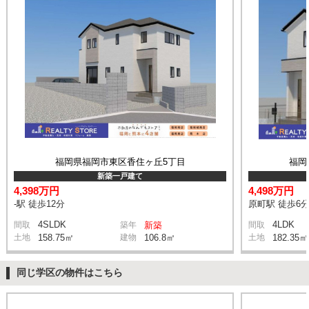
福岡県福岡市東区香住ヶ丘5丁目
福岡
新築一戸建て
4,398万円
4,498万円
-駅 徒歩12分
原町駅 徒歩6
4SLDK
4LDK
間取
築年
新築
間取
土地
158.75㎡
建物
106.8㎡
土地
182.35㎡
同じ学区の物件はこちら