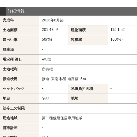
詳細情報
完成年
2026年8月築
201.47m²
115.1m
2
土地面積
建物面積
50(%)
100(%)
建ぺい率
容積率
-
駐車場
現況/引渡し
-/相談
土地権利
所有権
接道状況
接道: 東南 私道 道路幅: 5ｍ
-
-
セットバック
私道負担面積
地目
宅地
地勢
-
法令上の制限
用途地域
第二種低層住居専用地域
-
都市計画