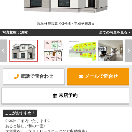
現地外観写真 ☆3号棟・完成予想図☆
写真枚数：18枚
全ての写真を見る
電話で問合わせ
メールで問合せ
来店予約
ここがおすすめ！
◇本日ご案内いたします◇
あると嬉しい和の一室♪
大容量WIC・ファミリークロークなど収納豊富♪