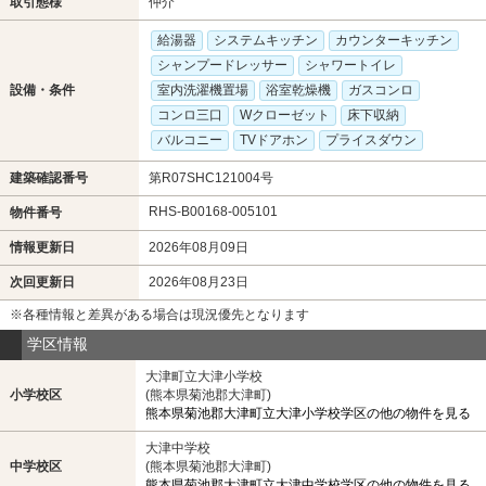
取引態様
仲介
給湯器
システムキッチン
カウンターキッチン
シャンプードレッサー
シャワートイレ
設備・条件
室内洗濯機置場
浴室乾燥機
ガスコンロ
コンロ三口
Wクローゼット
床下収納
バルコニー
TVドアホン
プライスダウン
建築確認番号
第R07SHC121004号
RHS-B00168-005101
物件番号
情報更新日
2026年08月09日
次回更新日
2026年08月23日
※各種情報と差異がある場合は現況優先となります
学区情報
大津町立大津小学校
小学校区
(熊本県菊池郡大津町)
熊本県菊池郡大津町立大津小学校学区の他の物件を見る
大津中学校
中学校区
(熊本県菊池郡大津町)
熊本県菊池郡大津町立大津中学校学区の他の物件を見る