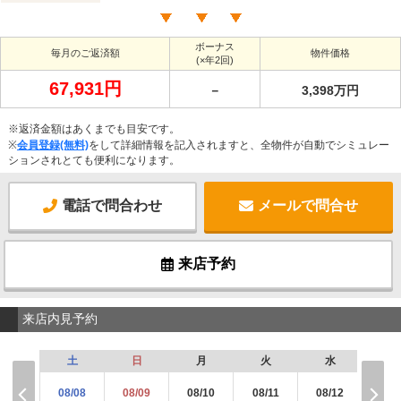
ボーナス
毎月のご返済額
物件価格
(×年2回)
67,931円
－
3,398万円
※返済金額はあくまでも目安です。
※
会員登録(無料)
をして詳細情報を記入されますと、全物件が自動でシミュレー
ションされとても便利になります。
電話で問合わせ
メールで問合せ
来店予約
来店内見予約
土
日
月
火
水
木
08/08
08/09
08/10
08/11
08/12
08/