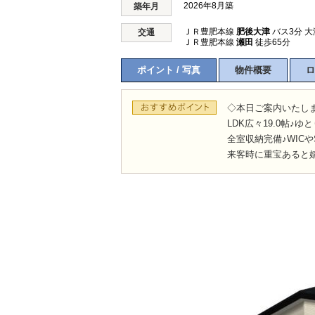
2026年8月築
築年月
ＪＲ豊肥本線
肥後大津
バス3分 大
交通
ＪＲ豊肥本線
瀬田
徒歩65分
ポイント / 写真
物件概要
ロ
◇本日ご案内いたし
LDK広々19.0帖♪ゆ
全室収納完備♪WICや
来客時に重宝あると