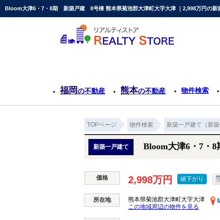
Bloom大津6・7・8期 新築戸建 8号棟 熊本県菊池郡大津町大字大津 ｜2,998万円
福岡
熊本
物件検索
の不動産
の不動産
TOPページ
物件検索
新築一戸建て（新築
Bloom大津6・7
新築一戸建て
価格
2,998万円
値下がり
熊本県菊池郡大津町大字大津
所在地
この地域周辺の物件を見る