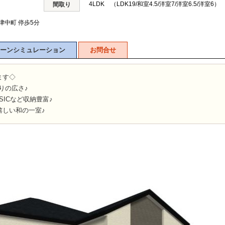
4LDK （LDK19/和室4.5/洋室7/洋室6.5/洋室6）
間取り
津中町 停歩5分
ーンシミュレーション
お問合せ
ます◇
とりの広さ♪
SICなど収納豊富♪
嬉しい和の一室♪