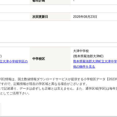
都市計画
-
次回更新日
2026年08月23日
大津中学校
)
(熊本県菊池郡大津町)
中学校区
立大津小学校学区の
熊本県菊池郡大津町立大津中学
他の物件を見る
区)情報は、国土数値情報ダウンロードサービスが提供する小学校区データ【2023
のですので、記載情報が現在の学区域と異なる場合がございます。
上で記述通り、データは必ずしも正確とは言えません。また、通学区域(学区)は毎年
としてご活用下さい。