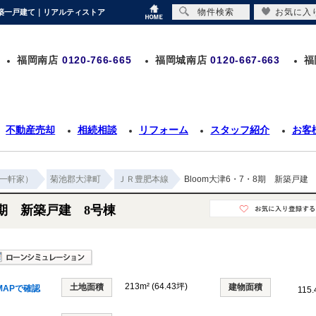
物件検索
お気に入
の新築一戸建て｜リアルティストア
福岡南店
0120-766-665
福岡城南店
0120-667-663
福
不動産売却
相続相談
リフォーム
スタッフ紹介
お客
一軒家）
菊池郡大津町
ＪＲ豊肥本線
Bloom大津6・7・8期 新築戸建
・8期 新築戸建 8号棟
213m² (64.43坪)
土地面積
建物面積
MAPで確認
115