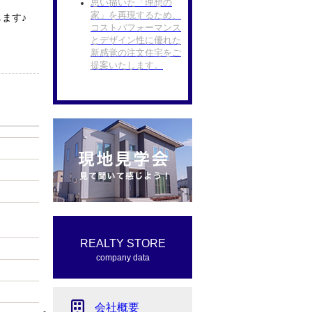
思い描いた「理想の
家」を再現するため、
ます♪
コストパフォーマンス
とデザイン性に優れた
新感覚の注文住宅をご
提案いたします。
REALTY STORE
company data
会社概要