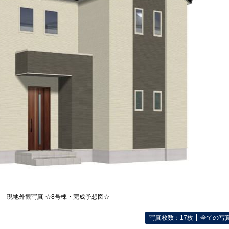
現地外観写真 ☆8号棟・完成予想図☆
写真枚数：17枚
全ての写