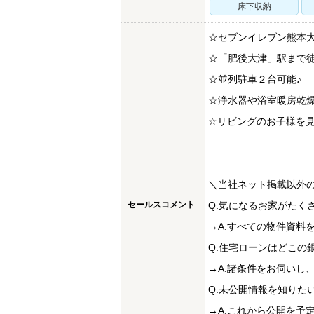
床下収納
☆セブンイレブン熊本
☆「肥後大津」駅まで徒
☆並列駐車２台可能♪
☆浄水器や浴室暖房乾燥
☆リビングのお子様を
＼当社ネット掲載以外
セールスコメント
Q.気になるお家がたく
→A.すべての物件資料
Q.住宅ローンはどこの
→A.諸条件をお伺いし
Q.未公開情報を知りた
→A.これから公開を予