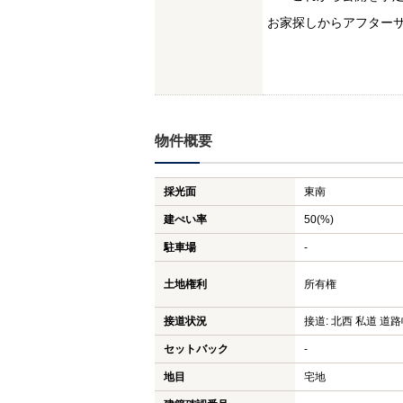
お家探しからアフター
物件概要
採光面
東南
建ぺい率
50(%)
駐車場
-
土地権利
所有権
接道状況
接道: 北西 私道 道路
セットバック
-
地目
宅地