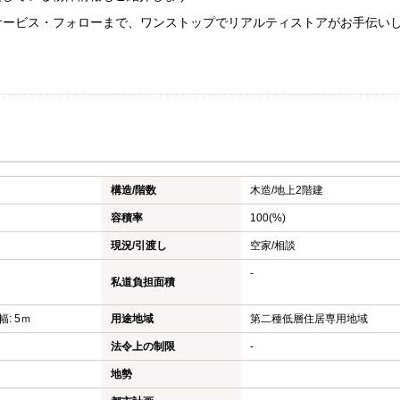
サービス・フォローまで、ワンストップでリアルティストアがお手伝いし
構造/階数
木造/
地上2階建
容積率
100(%)
現況/引渡し
空家/相談
-
私道負担面積
幅: 5ｍ
用途地域
第二種低層住居専用地域
法令上の制限
-
地勢