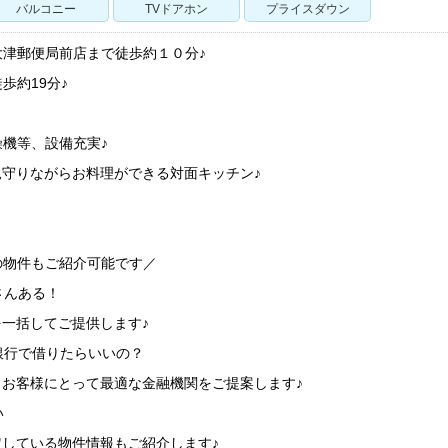
バルコニー
TVドアホン
プライスダウン
大津郵便局前店まで徒歩約１０分♪
歩約19分♪
機等、設備充実♪
見守りながらお料理ができる対面キッチン♪
の物件もご紹介可能です／
さんある！
を一括してご提供します♪
銀行で借りたらいいの？
、お客様にとって最適な金融機関をご提案します♪
い
定している物件情報もご紹介します♪