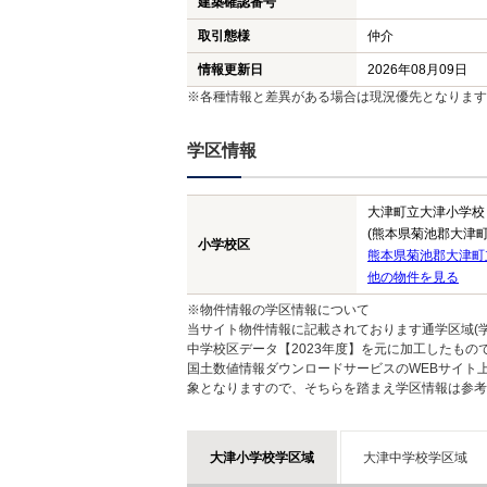
建築確認番号
取引態様
仲介
情報更新日
2026年08月09日
※各種情報と差異がある場合は現況優先となります
学区情報
大津町立大津小学校
(熊本県菊池郡大津町
小学校区
熊本県菊池郡大津町
他の物件を見る
※物件情報の学区情報について
当サイト物件情報に記載されております通学区域(学
中学校区データ【2023年度】を元に加工したも
国土数値情報ダウンロードサービスのWEBサイト
象となりますので、そちらを踏まえ学区情報は参考
大津小学校学区域
大津中学校学区域