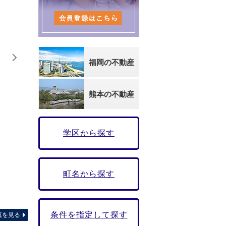
福岡の不動産
熊本の不動産
学区から探す
町名から探す
☆8号棟・
条件を指定して探す
真を見る