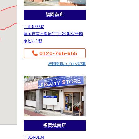
福岡南店
〒815-0032
福岡市南区塩原1丁目20番37号徳
永ビル1階
0120-766-665
福岡南店のブログ記事
福岡城南店
〒814-0104