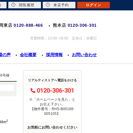
り
閲覧履歴
来店予約
ログイン
岡東店
0120-888-466
熊本店
0120-306-301
営業時間：10:00~19:00 定休日：水曜日
様の声
会社概要
採用情報
お問い合わせ
 8号棟
リアルティストアへ電話をかける
0120-306-301
※「ホームページを見た」
と
お伝え下さい。
【物件番号：RHS-B00168-
005105】
2
.48m
お気軽にお問い合わせください