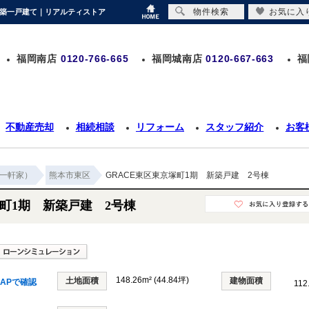
物件検索
お気に入
の新築一戸建て｜リアルティストア
福岡南店
0120-766-665
福岡城南店
0120-667-663
福
不動産売却
相続相談
リフォーム
スタッフ紹介
お客
一軒家）
熊本市東区
GRACE東区東京塚町1期 新築戸建 2号棟
塚町1期 新築戸建 2号棟
148.26m² (44.84坪)
土地面積
建物面積
APで確認
112