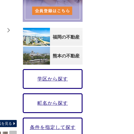
福岡の不動産
熊本の不動産
学区から探す
町名から探す
☆間取
真を見る
条件を指定して探す