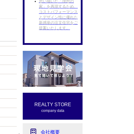
思い描いた「理想の
家」を再現するため、
コストパフォーマンス
とデザイン性に優れた
新感覚の注文住宅をご
提案いたします。
REALTY STORE
company data
会社概要