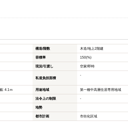
構造/階数
木造/
地上2階建
容積率
150(%)
現況/引渡し
空家/即時
-
私道負担面積
: 4.1ｍ
用途地域
第一種中高層住居専用地域
法令上の制限
-
地勢
都市計画
市街化区域