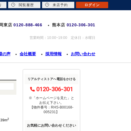
り
閲覧履歴
来店予約
ログイン
岡東店
0120-888-466
熊本店
0120-306-301
営業時間：10:00~19:00 定休日：水曜日
様の声
会社概要
採用情報
お問い合わせ
リアルティストアへ電話をかける
0120-306-301
※「ホームページを見た」
と
お伝え下さい。
【物件番号：RHS-B00168-
005231】
2
.39m
お気軽にお問い合わせください