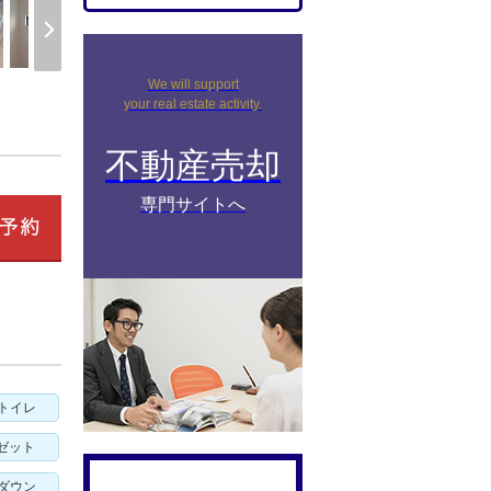
We will support
your real estate activity.
不動産売却
専門サイトへ
トイレ
ゼット
ダウン