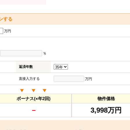
ンする
万円
％
返済年数
直接入力する
万円
ボーナス(×年2回)
物件価格
－
3,998万円