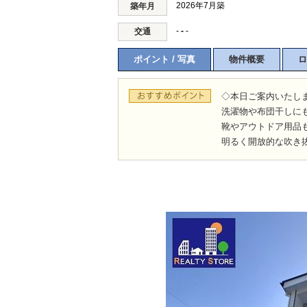
2026年7月築
築年月
-
-
-
交通
ポイント / 写真
物件概要
ロ
◇本日ご案内いたし
洗濯物や布団干しにも
靴やアウトドア用品
明るく開放的な吹き抜