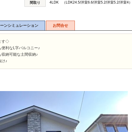
4LDK （LDK24.5/洋室6.6/洋室5.2/洋室5.2/洋室4
間取り
ーンシミュレーション
お問合せ
ます◇
便利なL字バルコニー♪
も収納可能な土間収納♪
け♪