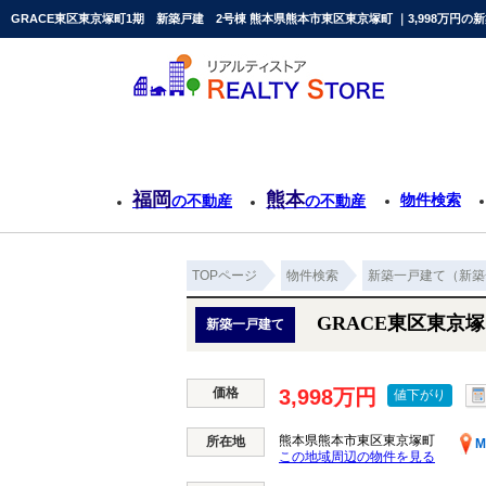
GRACE東区東京塚町1期 新築戸建 2号棟 熊本県熊本市東区東京塚町 ｜3,998万円
福岡
熊本
物件検索
の不動産
の不動産
TOPページ
物件検索
新築一戸建て（新築
GRACE東区東京
新築一戸建て
価格
3,998万円
値下がり
熊本県熊本市東区東京塚町
所在地
M
この地域周辺の物件を見る