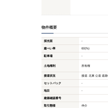
物件概要
採光面
-
建ぺい率
60(%)
駐車場
-
土地権利
所有権
接道状況
接道: 北東 公道 道路幅
セットバック
-
地目
-
建築確認番号
取引態様
仲介