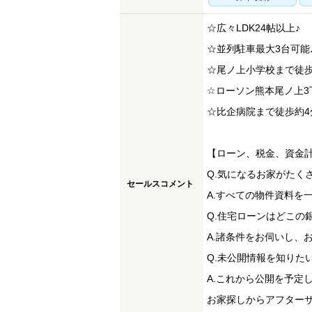
☆広々LDK24帖以上♪
☆並列駐車最大3台可能
☆尾ノ上小学校まで徒歩
☆ローソン熊本尾ノ上3
☆比企病院まで徒歩約4
【ローン、税金、資金
Q.気になるお家がたく
セールスコメント
A.すべての物件資料を
Q.住宅ローンはどこの
A.諸条件をお伺いし、
Q.未公開情報を知りた
A.これから公開を予定
お家探しからアフター