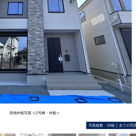
現地外観写真 ☆2号棟・外観☆
写真枚数：30枚
全ての写