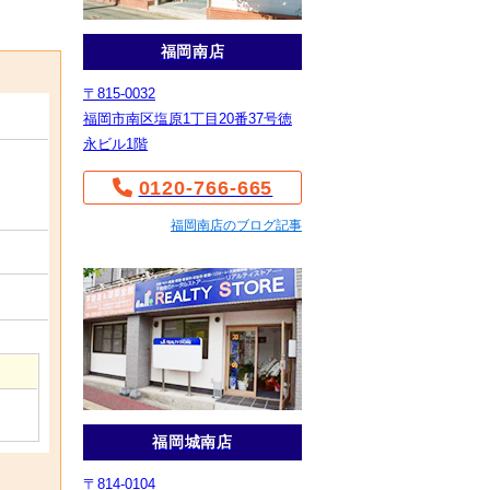
福岡南店
〒815-0032
福岡市南区塩原1丁目20番37号徳
永ビル1階
0120-766-665
福岡南店のブログ記事
福岡城南店
〒814-0104