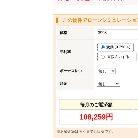
この物件でローンシミュレーショ
価格
変動 (0.750％)
年利率
直接入力する
ボーナス払い
頭金
毎月のご返済額
108,259円
※返済金額はあくまでも目安です。