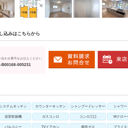
し込みはこちらから
い合わせ番号をお伝えください
-B00168-005231
システムキッチン
カウンターキッチン
シャンプードレッサー
シャワー
浴室乾燥機
ガスコンロ
コンロ三口
Wクロー
バルコニー
TVドアホン
都市ガス
プライス