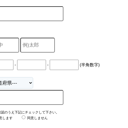
-
-
(半角数字)
確認のうえ下記にチェックして下さい。
意します
同意しません