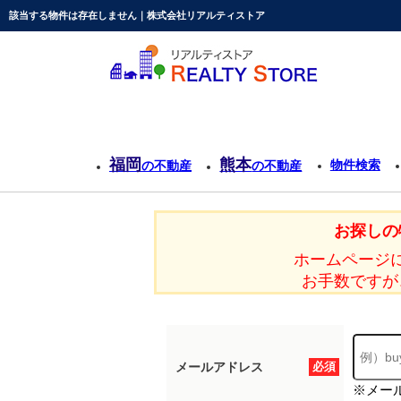
該当する物件は存在しません｜株式会社リアルティストア
福岡
熊本
物件検索
の不動産
の不動産
お探しの
ホームページ
お手数ですが
メールアドレス
必須
※メー