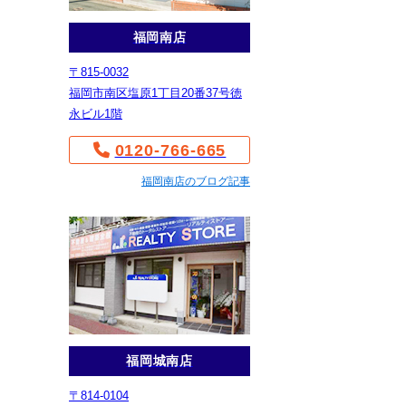
福岡南店
〒815-0032
福岡市南区塩原1丁目20番37号徳
永ビル1階
0120-766-665
福岡南店のブログ記事
福岡城南店
〒814-0104