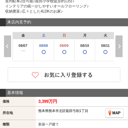
並列駐車2台可能♪龍田小学校徒歩約13分♪
インテリアの統一がしやすいオールフローリング♪
収納豊富♪広々とした4LDKのお家♪
来店内見予約
金
土
日
月
火
水
08/07
08/08
08/09
08/10
08/11
08/
×
ー
基本情報
3,399万円
価格
熊本県熊本市北区龍田弓削1丁目
所在地
MAP
種類
新築一戸建て