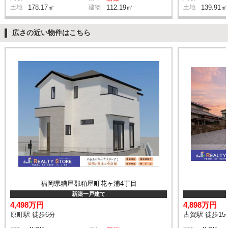
土地
178.17㎡
建物
112.19㎡
土地
139.91㎡
広さの近い物件はこちら
福岡県糟屋郡粕屋町花ヶ浦4丁目
新築一戸建て
4,498万円
4,898万円
原町駅 徒歩6分
古賀駅 徒歩15