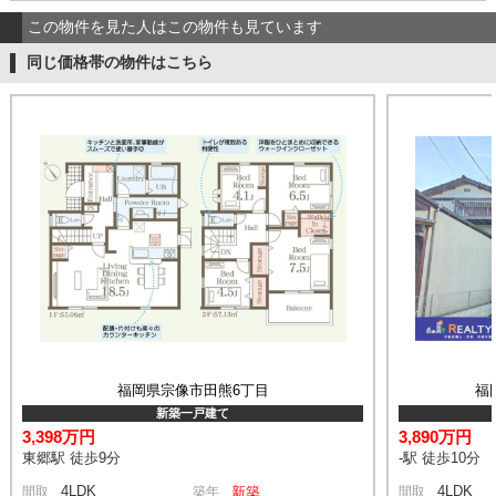
この物件を見た人はこの物件も見ています
同じ価格帯の物件はこちら
福岡県宗像市田熊6丁目
福
新築一戸建て
3,398万円
3,890万円
東郷駅 徒歩9分
-駅 徒歩10分
4LDK
4LDK
間取
築年
新築
間取