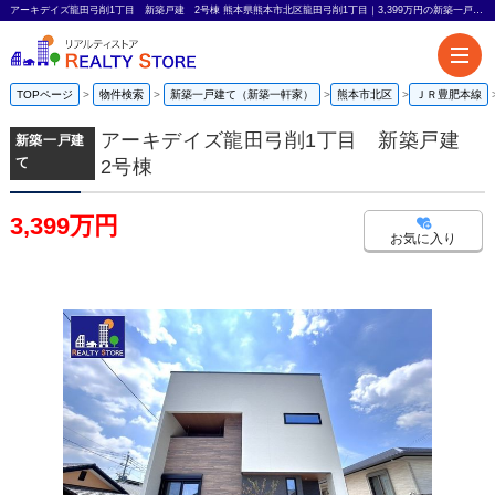
アーキデイズ龍田弓削1丁目 新築戸建 2号棟 熊本県熊本市北区龍田弓削1丁目｜3,399万円の新築一戸建て｜リアルティストア
TOPページ
物件検索
新築一戸建て（新築一軒家）
熊本市北区
ＪＲ豊肥本線
アーキデイズ龍田弓削1丁目 新築戸建
新築一戸建
て
2号棟
3,399万円
お気に入り