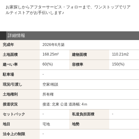
お家探しからアフターサービス・フォローまで、ワンストップでリア
ルティストアがお手伝いします♪
詳細情報
完成年
2026年6月築
168.25m²
110.21m
2
土地面積
建物面積
60(%)
150(%)
建ぺい率
容積率
-
駐車場
現況/引渡し
空家/相談
土地権利
所有権
接道状況
接道: 北東 公道 道路幅: 4ｍ
-
-
セットバック
私道負担面積
地目
宅地
地勢
-
法令上の制限