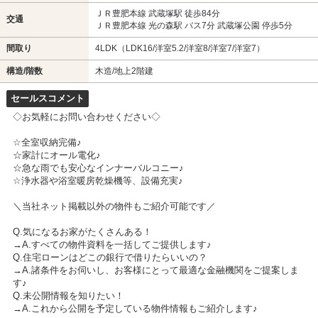
ＪＲ豊肥本線 武蔵塚駅 徒歩84分
交通
ＪＲ豊肥本線 光の森駅 バス7分 武蔵塚公園 停歩5分
間取り
4LDK（LDK16/洋室5.2/洋室8/洋室7/洋室7）
構造/階数
木造/地上2階建
セールスコメント
◇お気軽にお問い合わせください◇
☆全室収納完備♪
☆家計にオール電化♪
☆急な雨でも安心なインナーバルコニー♪
☆浄水器や浴室暖房乾燥機等、設備充実♪
＼当社ネット掲載以外の物件もご紹介可能です／
Q.気になるお家がたくさんある！
→A.すべての物件資料を一括してご提供します♪
Q.住宅ローンはどこの銀行で借りたらいいの？
→A.諸条件をお伺いし、お客様にとって最適な金融機関をご提案しま
す♪
Q.未公開情報を知りたい！
→A.これから公開を予定している物件情報もご紹介します♪