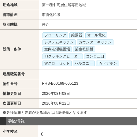
用途地域
第一種中高層住居専用地域
都市計画
市街化区域
取引態様
仲介
フローリング
給湯器
オール電化
システムキッチン
カウンターキッチン
設備・条件
室内洗濯機置場
浴室乾燥機
IHクッキングヒーター
コンロ三口
Wクローゼット
バルコニー
TVドアホン
建築確認番号
RHS-B00168-005123
物件番号
情報更新日
2026年08月08日
次回更新日
2026年08月22日
※各種情報と差異がある場合は現況優先となります
学区情報
小学校区
()