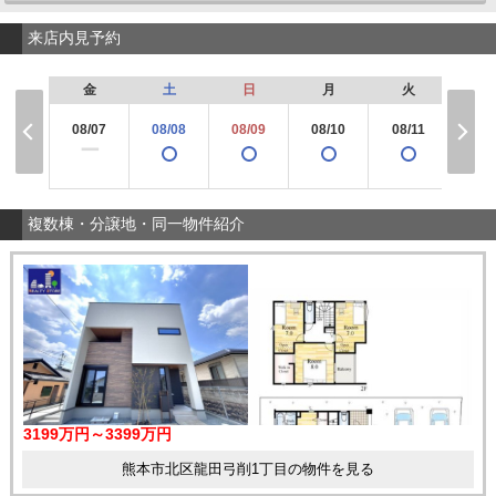
来店内見予約
金
土
日
月
火
水
08/07
08/08
08/09
08/10
08/11
08/
×
ー
複数棟・分譲地・同一物件紹介
3199万円～3399万円
熊本市北区龍田弓削1丁目の物件を見る