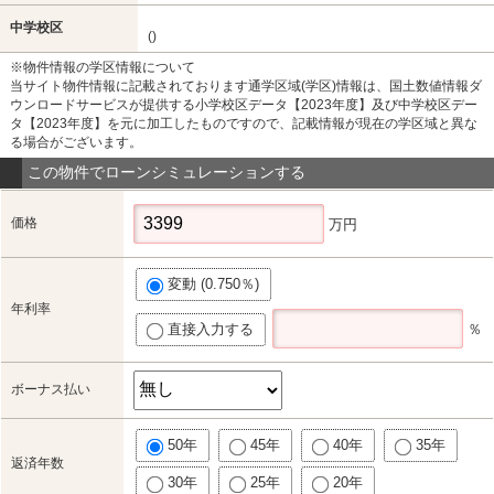
中学校区
()
※物件情報の学区情報について
当サイト物件情報に記載されております通学区域(学区)情報は、国土数値情報ダ
ウンロードサービスが提供する小学校区データ【2023年度】及び中学校区デー
タ【2023年度】を元に加工したものですので、記載情報が現在の学区域と異な
る場合がございます。
この物件でローンシミュレーションする
価格
万円
変動 (0.750％)
年利率
直接入力する
％
ボーナス払い
50年
45年
40年
35年
返済年数
30年
25年
20年