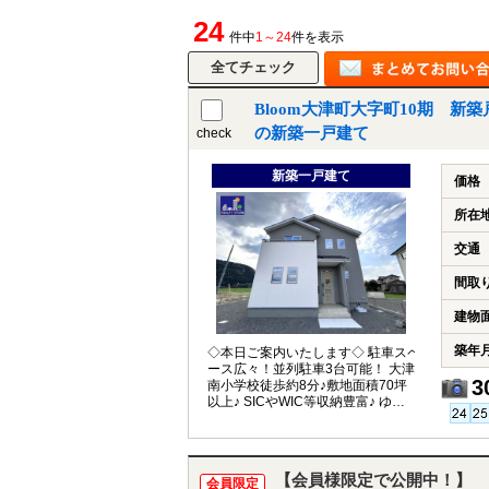
24
件中
1～24
件を表示
Bloom大津町大字町10期 新
の新築一戸建て
check
新築一戸建て
価格
所在
交通
間取
建物
築年
◇本日ご案内いたします◇ 駐車スペ
ース広々！並列駐車3台可能！ 大津
3
南小学校徒歩約8分♪敷地面積70坪
以上♪ SICやWIC等収納豊富♪ ゆと
りのある間取り♪
【会員様限定で公開中！】
会員限定