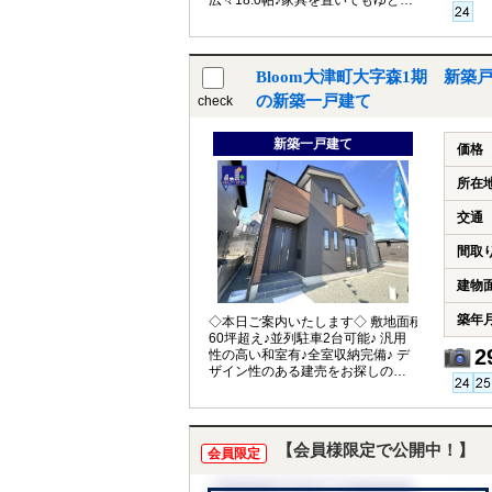
広々18.0帖♪家具を置いてもゆとり
の広さ♪
Bloom大津町大字森1期 新築
の新築一戸建て
check
新築一戸建て
価格
所在
交通
間取
建物
築年
◇本日ご案内いたします◇ 敷地面積
60坪超え♪並列駐車2台可能♪ 汎用
2
性の高い和室有♪全室収納完備♪ デ
ザイン性のある建売をお探しの方
におすすめ♪
【会員様限定で公開中！】
会員限定