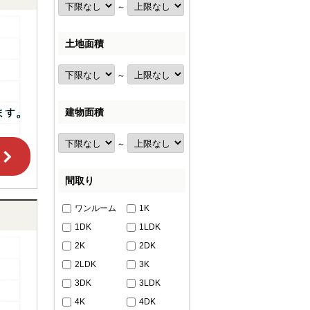
～
土地面積
～
建物面積
～
間取り
ワンルーム
1K
1DK
1LDK
2K
2DK
2LDK
3K
3DK
3LDK
4K
4DK