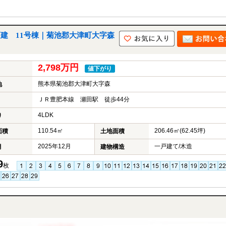
戸建 11号棟｜菊池郡大津町大字森
2,798万円
値下がり
熊本県菊池郡大津町大字森
地
ＪＲ豊肥本線 瀬田駅 徒歩44分
4LDK
り
110.54㎡
206.46㎡(62.45坪)
面積
土地面積
2025年12月
一戸建て/木造
月
建物構造
9
枚