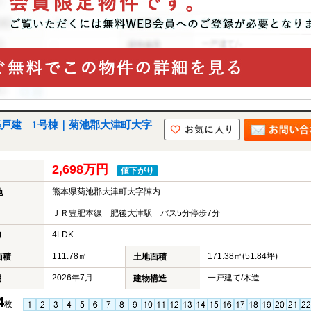
新築戸建 1号棟｜菊池郡大津町大字
2,698万円
値下がり
熊本県菊池郡大津町大字陣内
地
ＪＲ豊肥本線 肥後大津駅 バス5分停歩7分
4LDK
り
111.78㎡
171.38㎡(51.84坪)
面積
土地面積
2026年7月
一戸建て/木造
月
建物構造
4
枚