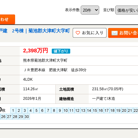
表示件数
並び順
築戸建 2号棟｜菊池郡大津町大字町
2,398万円
値下がり
熊本県菊池郡大津町大字町
地
ＪＲ豊肥本線 肥後大津駅 徒歩39分
4LDK
り
114.26㎡
231.58㎡(70.05坪)
面積
土地面積
2026年1月
一戸建て/木造
月
建物構造
0
枚