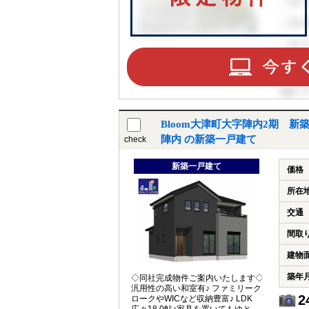
Bloom大津町大字陣内2期 
陣内 の新築一戸建て
check
新築一戸建て
価格
所在
交通
間取
建物
築年
◇同社完成物件ご案内いたします◇
汎用性の高い和室有♪ ファミリーク
2
ロークやWICなど収納豊富♪ LDK