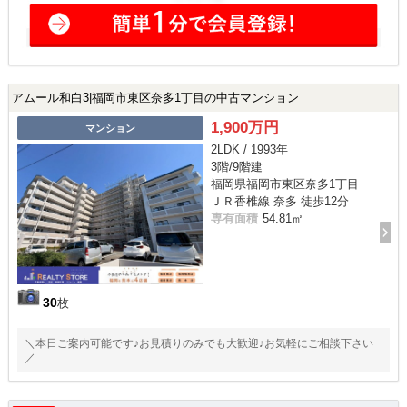
アムール和白3|福岡市東区奈多1丁目の中古マンション
1,900万円
マンション
2LDK / 1993年
3階/9階建
福岡県福岡市東区奈多1丁目
ＪＲ香椎線 奈多 徒歩12分
専有面積
54.81㎡
30
枚
＼本日ご案内可能です♪お見積りのみでも大歓迎♪お気軽にご相談下さい
／