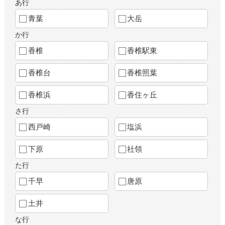
あ行
青葉
大岳
か行
香椎
香椎駅東
香椎台
香椎照葉
香椎浜
香住ヶ丘
さ行
西戸崎
塩浜
下原
社領
た行
千早
唐原
土井
な行