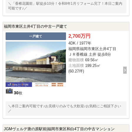
＼「香椎花園前」駅徒歩10分！令和8年1月リフォーム完了！本日ご案内
可能です♪／
福岡市東区土井4丁目の中古一戸建て
2,700万円
一戸建て
4DK / 1977年
福岡県福岡市東区土井4丁目
ＪＲ香椎線 土井 徒歩8分
建物面積
69.56㎡
土地面積
199.25㎡
(60.27坪)
30
枚
＼本日ご案内可能です♪お見積りのみでも大歓迎♪お気軽にご相談下さい
／
JGMヴェルデ唐の原駅前|福岡市東区和白4丁目の中古マンション