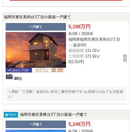
福岡市東区美和台3丁目の新築一戸建て
5,198万円
一戸建て
4LDK / 2026年
福岡県福岡市東区美和台3丁目
- - 徒歩9分
建物面積
111.32㎡
土地面積
171.92㎡
(52.01坪)
30
枚
＼西鉄「三苫駅」徒歩5分♪本日ご案内可能です♪お見積りのみでも大歓迎
♪／
福岡市東区香椎台3丁目の新築一戸建て
値下がり
5,248万円
一戸建て
4LDK / 2026年