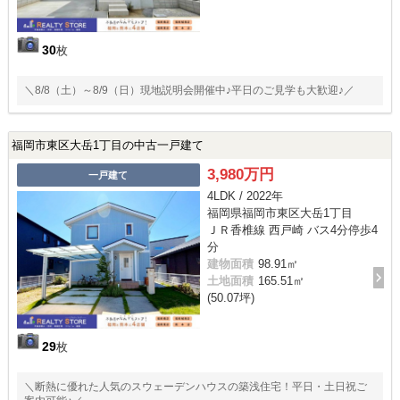
30
枚
＼8/8（土）～8/9（日）現地説明会開催中♪平日のご見学も大歓迎♪／
福岡市東区大岳1丁目の中古一戸建て
3,980万円
一戸建て
4LDK / 2022年
福岡県福岡市東区大岳1丁目
ＪＲ香椎線 西戸崎 バス4分停歩4
分
建物面積
98.91㎡
土地面積
165.51㎡
(50.07坪)
29
枚
＼断熱に優れた人気のスウェーデンハウスの築浅住宅！平日・土日祝ご