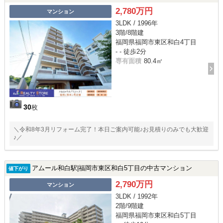
2,780万円
マンション
3LDK / 1996年
3階/8階建
福岡県福岡市東区和白4丁目
- - 徒歩2分
専有面積
80.4㎡
30
枚
＼令和8年3月リフォーム完了！本日ご案内可能♪お見積りのみでも大歓迎
♪／
アムール和白駅|福岡市東区和白5丁目の中古マンション
値下がり
2,790万円
マンション
3LDK / 1992年
2階/9階建
福岡県福岡市東区和白5丁目