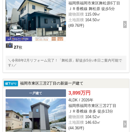
福岡県福岡市東区舞松原6丁目
ＪＲ香椎線 舞松原 徒歩5分
建物面積
115.09㎡
土地面積
164.50㎡
(49.76坪)
27
枚
＼令和8年2月リフォーム完了！「舞松原」駅徒歩5分♪本日ご案内可能で
す♪／
福岡市東区三苫2丁目の新築一戸建て
値下がり
3,899万円
一戸建て
4LDK / 2026年
福岡県福岡市東区三苫2丁目
ＪＲ香椎線 奈多 徒歩13分
建物面積
104.52㎡
土地面積
146.63㎡
(44.36坪)