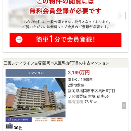
三愛シティライフ吉塚|福岡市東区馬出6丁目の中古マンション
3,199万円
マンション
3LDK / 1986年
2階/8階建
福岡県福岡市東区馬出6丁目
ＪＲ篠栗線 吉塚 徒歩6分
専有面積
73.81㎡
30
枚