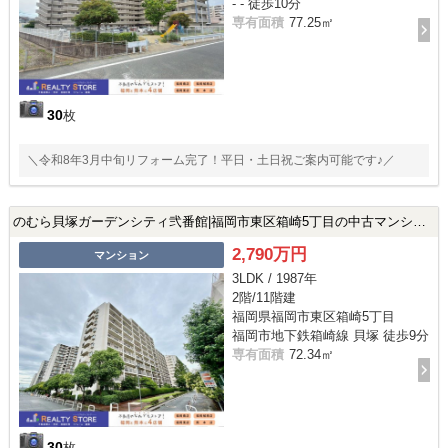
- - 徒歩10分
専有面積
77.25㎡
30
枚
＼令和8年3月中旬リフォーム完了！平日・土日祝ご案内可能です♪／
のむら貝塚ガーデンシティ弐番館|福岡市東区箱崎5丁目の中古マンション
2,790万円
マンション
3LDK / 1987年
2階/11階建
福岡県福岡市東区箱崎5丁目
福岡市地下鉄箱崎線 貝塚 徒歩9分
専有面積
72.34㎡
30
枚