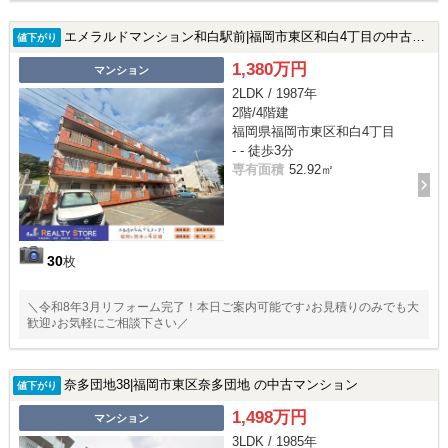
エメラルドマンション和白駅前|福岡市東区和白4丁目の中古マンション
値下がり
1,380万円
マンション
2LDK / 1987年
2階/4階建
福岡県福岡市東区和白4丁目
- - 徒歩3分
専有面積
52.92㎡
30
枚
＼令和8年3月リフォーム完了！本日ご案内可能です♪お見積りのみでも大
歓迎♪お気軽にご相談下さい／
奈多団地38|福岡市東区奈多団地 の中古マンション
値下がり
1,498万円
マンション
3LDK / 1985年