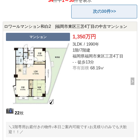
34
1～30
件中
件を表示
次の30件>>
ロワールマンション和白2 |福岡市東区三苫4丁目の中古マンション
1,350万円
マンション
3LDK / 1990年
1階/7階建
福岡県福岡市東区三苫4丁目
- - 徒歩13分
専有面積
68.19㎡
22
枚
＼1階専用お庭付きの物件♪本日ご案内可能です♪お見積りのみでも大歓
迎！！／