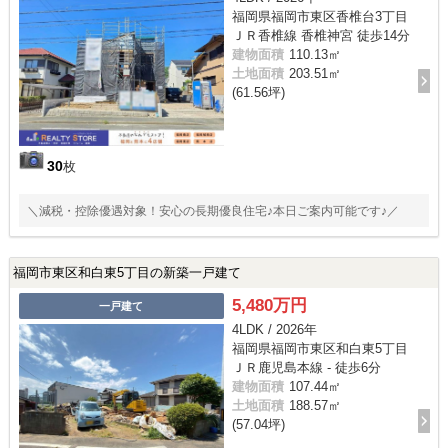
福岡県福岡市東区香椎台3丁目
ＪＲ香椎線 香椎神宮 徒歩14分
建物面積
110.13㎡
土地面積
203.51㎡
(61.56坪)
30
枚
＼減税・控除優遇対象！安心の長期優良住宅♪本日ご案内可能です♪／
福岡市東区和白東5丁目の新築一戸建て
5,480万円
一戸建て
4LDK / 2026年
福岡県福岡市東区和白東5丁目
ＪＲ鹿児島本線 - 徒歩6分
建物面積
107.44㎡
土地面積
188.57㎡
(57.04坪)