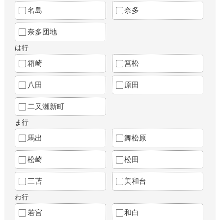
名島
奈多
奈多団地
は行
箱崎
筥松
八田
原田
二又瀬新町
ま行
馬出
舞松原
松崎
松田
三苫
美和台
わ行
若宮
和白