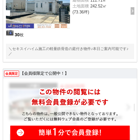
建物面積
111.71㎡
土地面積
242.52㎡
(73.36坪)
30
枚
＼セキスイハイム施工の軽量鉄骨造の庭付き物件♪本日ご案内可能です♪
／
【会員様限定で公開中！】
会員限定