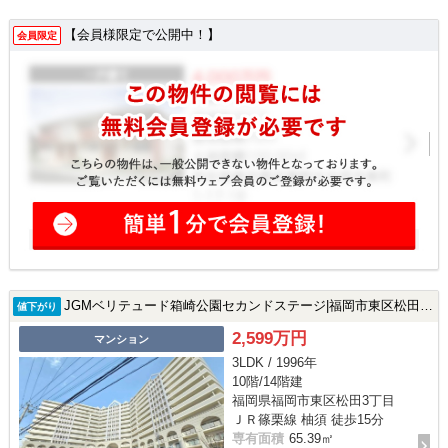
【会員様限定で公開中！】
会員限定
JGMベリテュード箱崎公園セカンドステージ|福岡市東区松田3丁目の中古マンション
値下がり
2,599万円
マンション
3LDK / 1996年
10階/14階建
福岡県福岡市東区松田3丁目
ＪＲ篠栗線 柚須 徒歩15分
専有面積
65.39㎡