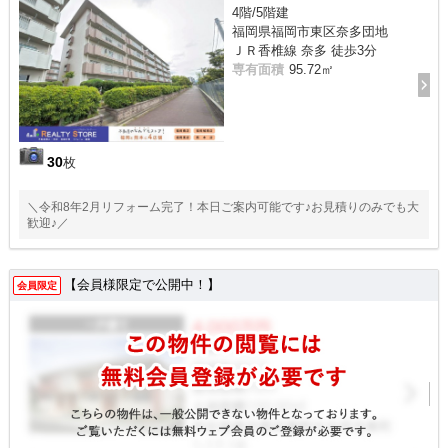
4階/5階建
福岡県福岡市東区奈多団地
ＪＲ香椎線 奈多 徒歩3分
専有面積
95.72㎡
30
枚
＼令和8年2月リフォーム完了！本日ご案内可能です♪お見積りのみでも大
歓迎♪／
【会員様限定で公開中！】
会員限定