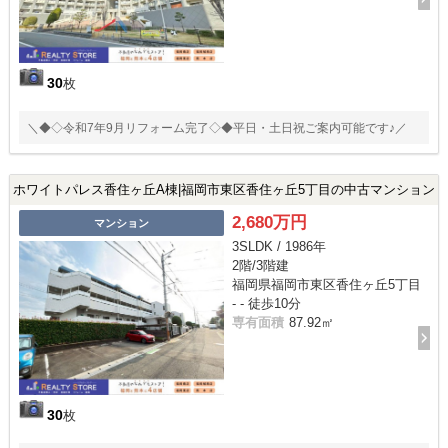
30
枚
＼◆◇令和7年9月リフォーム完了◇◆平日・土日祝ご案内可能です♪／
ホワイトパレス香住ヶ丘A棟|福岡市東区香住ヶ丘5丁目の中古マンション
2,680万円
マンション
3SLDK / 1986年
2階/3階建
福岡県福岡市東区香住ヶ丘5丁目
- - 徒歩10分
専有面積
87.92㎡
30
枚