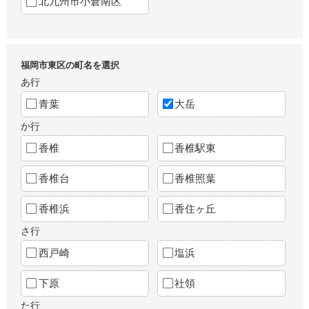
北九州市小倉南区
福岡市東区の町名を選択
あ行
青葉
大岳
か行
香椎
香椎駅東
香椎台
香椎照葉
香椎浜
香住ヶ丘
さ行
西戸崎
塩浜
下原
社領
た行