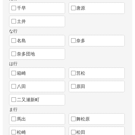
千早
唐原
土井
な行
名島
奈多
奈多団地
は行
箱崎
筥松
八田
原田
二又瀬新町
ま行
馬出
舞松原
松崎
松田