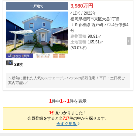
3,980万円
一戸建て
4LDK / 2022年
福岡県福岡市東区大岳1丁目
ＪＲ香椎線 西戸崎 バス4分停歩4
分
建物面積
98.91㎡
土地面積
165.51㎡
(50.07坪)
29
枚
＼断熱に優れた人気のスウェーデンハウスの築浅住宅！平日・土日祝ご
案内可能♪／
1
1～1
件中
件を表示
1件
見つかりました！
会員登録をすると全
717
件の中から探せます。
今すぐ見る