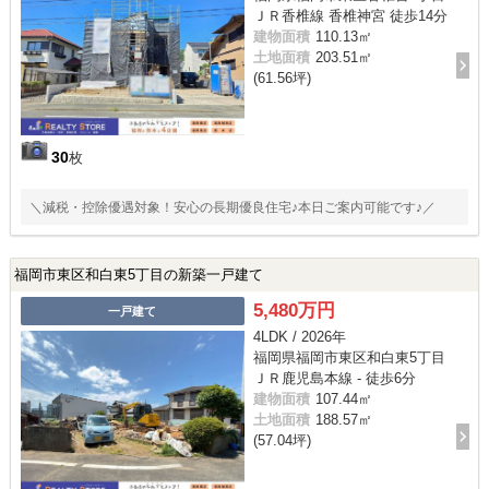
ＪＲ香椎線 香椎神宮 徒歩14分
建物面積
110.13㎡
土地面積
203.51㎡
(61.56坪)
30
枚
＼減税・控除優遇対象！安心の長期優良住宅♪本日ご案内可能です♪／
福岡市東区和白東5丁目の新築一戸建て
5,480万円
一戸建て
4LDK / 2026年
福岡県福岡市東区和白東5丁目
ＪＲ鹿児島本線 - 徒歩6分
建物面積
107.44㎡
土地面積
188.57㎡
(57.04坪)