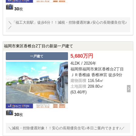
30
枚
＼「福工大前駅」徒歩6分！！減税・控除優遇対象♪安心の長期優良住宅♪
／
福岡市東区香椎台2丁目の新築一戸建て
5,680万円
一戸建て
4LDK / 2026年
福岡県福岡市東区香椎台2丁目
ＪＲ香椎線 香椎神宮 徒歩9分
建物面積
116.54㎡
土地面積
209.80㎡
(63.46坪)
30
枚
＼減税・控除優遇対象！！安心の長期優良住宅♪本日ご案内できます♪／