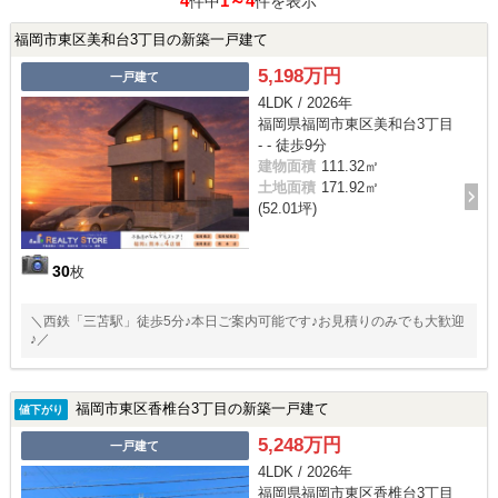
4
1～4
件中
件を表示
福岡市東区美和台3丁目の新築一戸建て
5,198万円
一戸建て
4LDK / 2026年
福岡県福岡市東区美和台3丁目
- - 徒歩9分
建物面積
111.32㎡
土地面積
171.92㎡
(52.01坪)
30
枚
＼西鉄「三苫駅」徒歩5分♪本日ご案内可能です♪お見積りのみでも大歓迎
♪／
福岡市東区香椎台3丁目の新築一戸建て
値下がり
5,248万円
一戸建て
4LDK / 2026年
福岡県福岡市東区香椎台3丁目