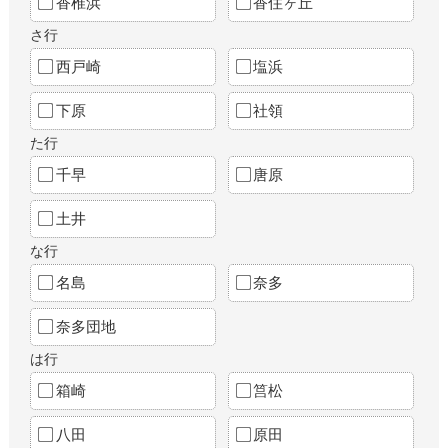
香椎浜
香住ヶ丘
さ行
西戸崎
塩浜
下原
社領
た行
千早
唐原
土井
な行
名島
奈多
奈多団地
は行
箱崎
筥松
八田
原田