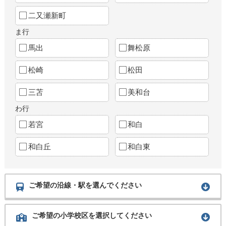
二又瀬新町
ま行
馬出
舞松原
松崎
松田
三苫
美和台
わ行
若宮
和白
和白丘
和白東
ご希望の沿線・駅を選んでください
ご希望の小学校区を選択してください