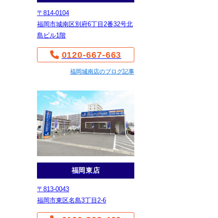
〒814-0104
福岡市城南区別府6丁目2番32号北
島ビル1階
0120-667-663
福岡城南店のブログ記事
福岡東店
〒813-0043
福岡市東区名島3丁目2-6