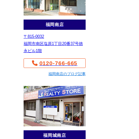
福岡南店
〒815-0032
福岡市南区塩原1丁目20番37号徳
永ビル1階
0120-766-665
福岡南店のブログ記事
福岡城南店