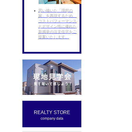
思い描いた「理想の
家」を再現するため、
コストパフォーマンス
とデザイン性に優れた
新感覚の注文住宅をご
提案いたします。
REALTY STORE
company data