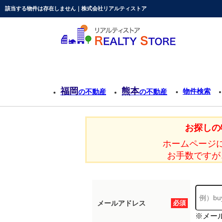
該当する物件は存在しません｜株式会社リアルティストア
福岡
熊本
物件検索
の不動産
の不動産
お探しの
ホームページ
お手数ですが
メールアドレス
必須
※メー