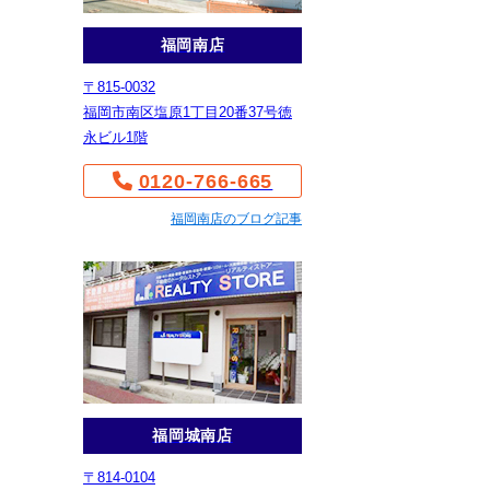
福岡南店
〒815-0032
福岡市南区塩原1丁目20番37号徳
永ビル1階
0120-766-665
福岡南店のブログ記事
福岡城南店
〒814-0104