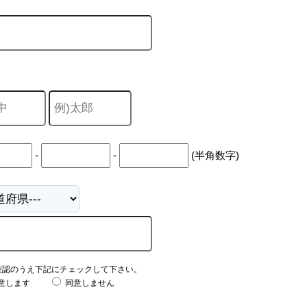
-
-
(半角数字)
確認のうえ下記にチェックして下さい。
意します
同意しません