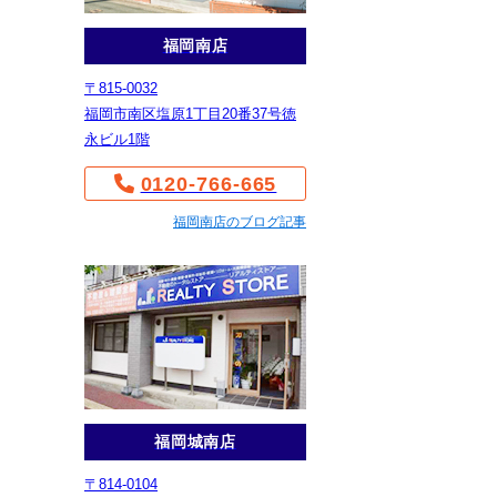
福岡南店
〒815-0032
福岡市南区塩原1丁目20番37号徳
永ビル1階
0120-766-665
福岡南店のブログ記事
福岡城南店
〒814-0104