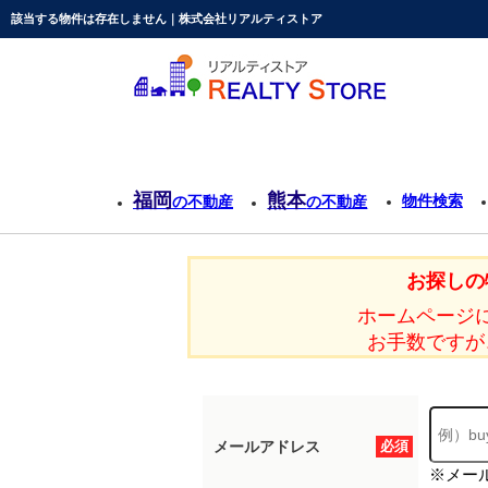
該当する物件は存在しません｜株式会社リアルティストア
福岡
熊本
物件検索
の不動産
の不動産
お探しの
ホームページ
お手数ですが
メールアドレス
必須
※メー