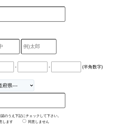
-
-
(半角数字)
確認のうえ下記にチェックして下さい。
意します
同意しません