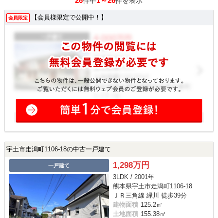
26
1～26
件中
件を表示
【会員様限定で公開中！】
会員限定
宇土市走潟町1106-18の中古一戸建て
1,298万円
一戸建て
3LDK / 2001年
熊本県宇土市走潟町1106-18
ＪＲ三角線 緑川 徒歩39分
建物面積
125.2㎡
土地面積
155.38㎡