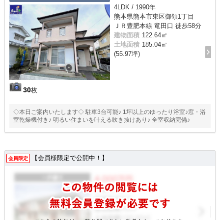
4LDK / 1990年
熊本県熊本市東区御領1丁目
ＪＲ豊肥本線 竜田口 徒歩58分
建物面積
122.64㎡
土地面積
185.04㎡
(55.97坪)
30
枚
◇本日ご案内いたします◇ 駐車3台可能♪ 1坪以上のゆったり浴室♪窓・浴
室乾燥機付き♪ 明るい住まいを叶える吹き抜けあり♪ 全室収納完備♪
【会員様限定で公開中！】
会員限定