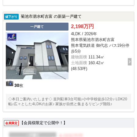
菊池市泗水町吉富 の新築一戸建て
値下がり
2,198万円
一戸建て
4LDK / 2026年
熊本県菊池市泗水町吉富
熊本電気鉄道 御代志 バス19分停
歩5分
建物面積
111.34㎡
土地面積
160.42㎡
(48.53坪)
30
枚
◇本日ご案内いたします◇ 並列駐車3台可能♪小中学校徒歩12分♪ LDK20
帖♪広々とした4LDKのお家♪ 家族が自然と集まるリビング階段♪
【会員様限定で公開中！】
会員限定