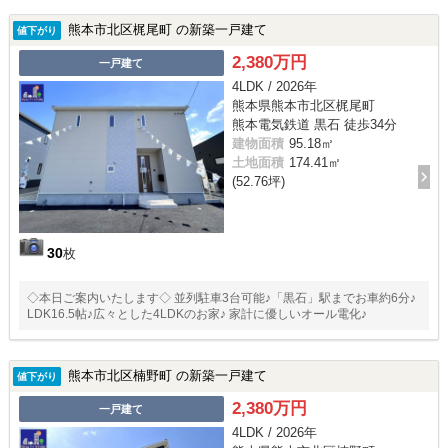
熊本市北区梶尾町 の新築一戸建て
値下がり
2,380万円
一戸建て
4LDK / 2026年
熊本県熊本市北区梶尾町
熊本電気鉄道 黒石 徒歩34分
建物面積
95.18㎡
土地面積
174.41㎡
(52.76坪)
30
枚
◇本日ご案内いたします◇ 並列駐車3台可能♪「黒石」駅までお車約6分♪
LDK16.5帖♪広々とした4LDKのお家♪ 家計に優しいオール電化♪
熊本市北区楠野町 の新築一戸建て
値下がり
2,380万円
一戸建て
4LDK / 2026年