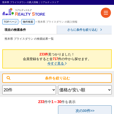
熊本県 プライスダウン の購入情報｜リアルティストア
TOPページ
物件検索
熊本県 プライスダウン の購入情報
現在の検索条件
さらに条件を絞り込む
熊本県 プライスダウン の検索結果一覧
233件
見つかりました！
会員登録をすると全
717
件の中から探せます。
今すぐ見る
条件を絞り込む
233
1～30
件中
件を表示
次の30件>>