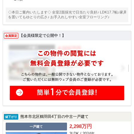
◇本日ご案内いたします◇ 全室2面採光で日当たり良好♪ LDK17.7帖♪家具
を置いてもゆとりの広さ♪ お手入れしやすい全室フローリング♪
【会員様限定で公開中！】
会員限定
熊本市北区鶴羽田4丁目の中古一戸建て
値下がり
2,298万円
一戸建て
3LDK / 2024年