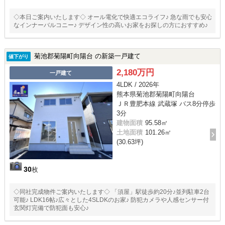
◇本日ご案内いたします◇ オール電化で快適エコライフ♪ 急な雨でも安心
なインナーバルコニー♪ デザイン性の高いお家をお探しの方におすすめ♪
菊池郡菊陽町向陽台 の新築一戸建て
値下がり
2,180万円
一戸建て
4LDK / 2026年
熊本県菊池郡菊陽町向陽台
ＪＲ豊肥本線 武蔵塚 バス8分停歩
3分
建物面積
95.58㎡
土地面積
101.26㎡
(30.63坪)
30
枚
◇同社完成物件ご案内いたします◇ 「須屋」駅徒歩約20分♪並列駐車2台
可能♪ LDK16帖♪広々とした4SLDKのお家♪ 防犯カメラや人感センサー付
玄関灯完備で防犯面も安心♪