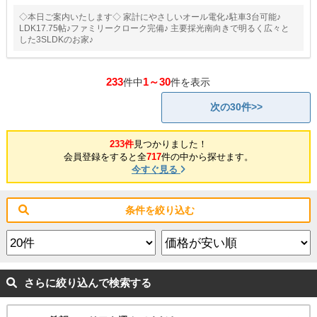
◇本日ご案内いたします◇ 家計にやさしいオール電化♪駐車3台可能♪
LDK17.75帖♪ファミリークローク完備♪ 主要採光南向きで明るく広々と
した3SLDKのお家♪
233
1～30
件中
件を表示
次の30件>>
233件
見つかりました！
会員登録をすると全
717
件の中から探せます。
今すぐ見る
条件を絞り込む
さらに絞り込んで検索する