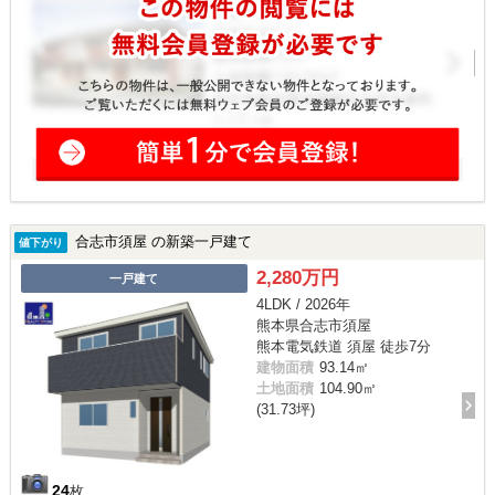
合志市須屋 の新築一戸建て
値下がり
2,280万円
一戸建て
4LDK / 2026年
熊本県合志市須屋
熊本電気鉄道 須屋 徒歩7分
建物面積
93.14㎡
土地面積
104.90㎡
(31.73坪)
24
枚