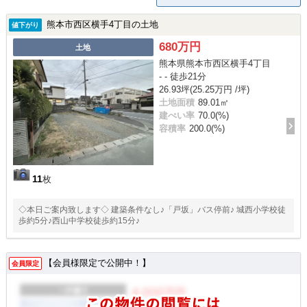
熊本市西区横手4丁目の土地
値下がり
680万円
土地
熊本県熊本市西区横手4丁目
- - 徒歩21分
26.93坪(25.25万円 /坪)
土地面積
89.01㎡
建ぺい率
70.0(%)
容積率
200.0(%)
11
枚
◇本日ご案内致します◇ 建築条件なし♪「戸坂」バス停前♪ 城西小学校徒
歩約5分♪西山中学校徒歩約15分♪
【会員様限定で公開中！】
会員限定