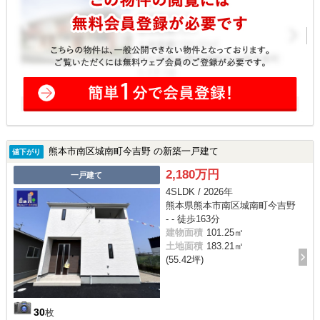
熊本市南区城南町今吉野 の新築一戸建て
値下がり
2,180万円
一戸建て
4SLDK / 2026年
熊本県熊本市南区城南町今吉野
- - 徒歩163分
建物面積
101.25㎡
土地面積
183.21㎡
(55.42坪)
30
枚