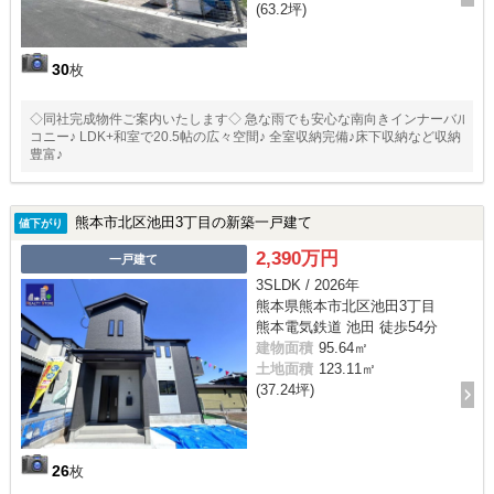
(63.2坪)
30
枚
◇同社完成物件ご案内いたします◇ 急な雨でも安心な南向きインナーバル
コニー♪ LDK+和室で20.5帖の広々空間♪ 全室収納完備♪床下収納など収納
豊富♪
熊本市北区池田3丁目の新築一戸建て
値下がり
2,390万円
一戸建て
3SLDK / 2026年
熊本県熊本市北区池田3丁目
熊本電気鉄道 池田 徒歩54分
建物面積
95.64㎡
土地面積
123.11㎡
(37.24坪)
26
枚