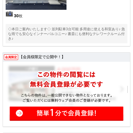
30
枚
◇本日ご案内いたします◇ 並列駐車3台可能 多用途に使える和室あり♪ 急
な雨でも安心なインナーバルコニー♪ 書斎にも便利なテレワークルーム付
き♪
【会員様限定で公開中！】
会員限定