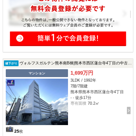
ヴォルフスガルテン熊本南B棟|熊本市西区蓮台寺4丁目の中古マンション
値下がり
1,699万円
マンション
3LDK / 1992年
7階/7階建
熊本県熊本市西区蓮台寺4丁目
- - 徒歩17分
専有面積
70.2㎡
25
枚