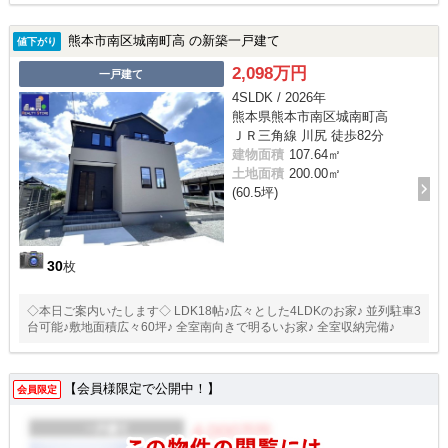
熊本市南区城南町高 の新築一戸建て
値下がり
2,098万円
一戸建て
4SLDK / 2026年
熊本県熊本市南区城南町高
ＪＲ三角線 川尻 徒歩82分
建物面積
107.64㎡
土地面積
200.00㎡
(60.5坪)
30
枚
◇本日ご案内いたします◇ LDK18帖♪広々とした4LDKのお家♪ 並列駐車3
台可能♪敷地面積広々60坪♪ 全室南向きで明るいお家♪ 全室収納完備♪
【会員様限定で公開中！】
会員限定