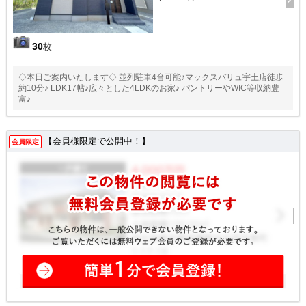
30
枚
◇本日ご案内いたします◇ 並列駐車4台可能♪マックスバリュ宇土店徒歩
約10分♪ LDK17帖♪広々とした4LDKのお家♪ パントリーやWIC等収納豊
富♪
【会員様限定で公開中！】
会員限定