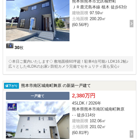
熊本県熊本市北区楠野町
ＪＲ鹿児島本線 植木 徒歩63分
建物面積
97.59㎡
土地面積
200.20㎡
(60.56坪)
30
枚
◇本日ご案内いたします◇ 敷地面積60坪超！駐車4台可能♪ LDK16.2帖♪
広々とした4LDKのお家♪ 防犯カメラ完備でセキュリティ面も安心♪
熊本市南区城南町舞原 の新築一戸建て
値下がり
2,380万円
一戸建て
4SLDK / 2026年
熊本県熊本市南区城南町舞原
- - 徒歩114分
建物面積
102.06㎡
土地面積
201.02㎡
(60.81坪)