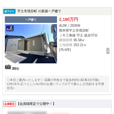
宇土市境目町 の新築一戸建て
値下がり
2,180万円
一戸建て
4LDK / 2026年
熊本県宇土市境目町
ＪＲ三角線 宇土 徒歩37分
建物面積
95.58㎡
土地面積
253.21㎡
(76.6坪)
30
枚
◇本日ご案内いたします◇ 花園小学校まで徒歩約8分♪駐車3台可能♪
LDK18.5♪広々とした4LDKのお家♪ ワンフロアで暮らしが完結する平屋
住宅♪
【会員様限定で公開中！】
会員限定