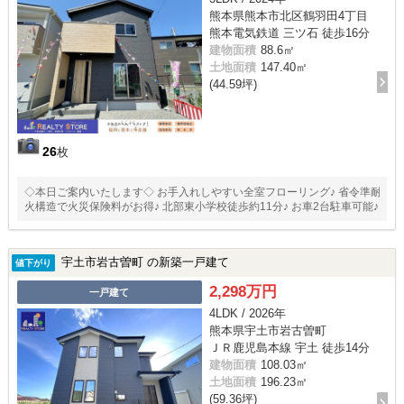
熊本県熊本市北区鶴羽田4丁目
熊本電気鉄道 三ツ石 徒歩16分
建物面積
88.6㎡
土地面積
147.40㎡
(44.59坪)
26
枚
◇本日ご案内いたします◇ お手入れしやすい全室フローリング♪ 省令準耐
火構造で火災保険料がお得♪ 北部東小学校徒歩約11分♪ お車2台駐車可能♪
宇土市岩古曽町 の新築一戸建て
値下がり
2,298万円
一戸建て
4LDK / 2026年
熊本県宇土市岩古曽町
ＪＲ鹿児島本線 宇土 徒歩14分
建物面積
108.03㎡
土地面積
196.23㎡
(59.36坪)