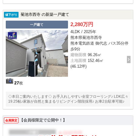
菊池市西寺 の新築一戸建て
値下がり
2,280万円
一戸建て
4LDK / 2025年
熊本県菊池市西寺
熊本電気鉄道 御代志 バス35分停
歩9分
建物面積
96.26㎡
土地面積
152.46㎡
(46.12坪)
27
枚
◇本日ご案内いたします◇ お手入れしやすい全室フローリング♪ LDK広々
19.25帖♪家族が自然と集まるリビングイン階段採用♪ お車2台駐車可能♪
【会員様限定で公開中！】
会員限定