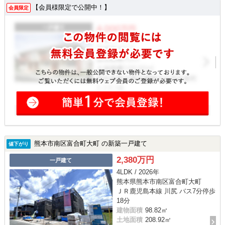
【会員様限定で公開中！】
会員限定
熊本市南区富合町大町 の新築一戸建て
値下がり
2,380万円
一戸建て
4LDK / 2026年
熊本県熊本市南区富合町大町
ＪＲ鹿児島本線 川尻 バス7分停歩
18分
建物面積
98.82㎡
土地面積
208.92㎡