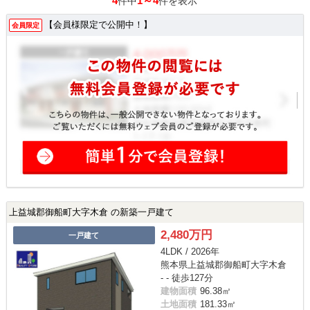
4
1～4
件中
件を表示
【会員様限定で公開中！】
会員限定
上益城郡御船町大字木倉 の新築一戸建て
2,480万円
一戸建て
4LDK / 2026年
熊本県上益城郡御船町大字木倉
- - 徒歩127分
建物面積
96.38㎡
土地面積
181.33㎡