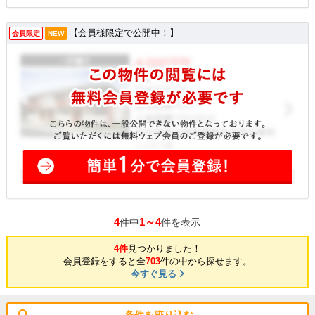
【会員様限定で公開中！】
会員限定
NEW
4
1～4
件中
件を表示
4件
見つかりました！
会員登録をすると全
703
件の中から探せます。
今すぐ見る
条件を絞り込む