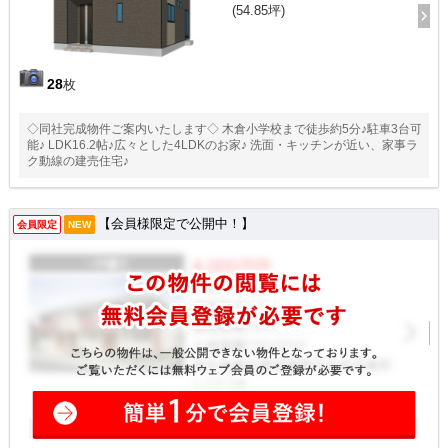
(54.85坪)
28
枚
◇同社完成物件ご案内いたします◇ 木倉小学校まで徒歩約5分♪駐車3台可
能♪ LDK16.2帖♪広々とした4LDKのお家♪ 洗面・キッチンが近い、家事ラ
ク動線の建売住宅♪
【会員様限定で公開中！】
会員限定
NEW