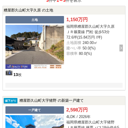
3
1～3
件中
件を表示
糟屋郡久山町大字久原 の土地
1,150万円
土地
福岡県糟屋郡久山町大字久原
ＪＲ篠栗線 門松 徒歩53分
72.6坪(15.84万円 /坪)
土地面積
240.00㎡
建ぺい率
50.0(%)
容積率
80.0(%)
13
枚
糟屋郡久山町大字猪野 の新築一戸建て
値下がり
2,598万円
一戸建て
4LDK / 2026年
福岡県糟屋郡久山町大字猪野
ＪＲ篠栗線 篠栗 バス18分停歩5