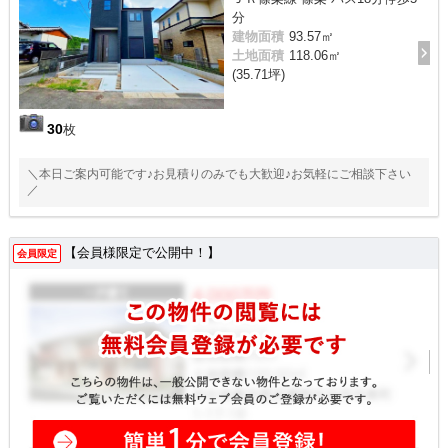
分
建物面積
93.57㎡
土地面積
118.06㎡
(35.71坪)
30
枚
＼本日ご案内可能です♪お見積りのみでも大歓迎♪お気軽にご相談下さい
／
【会員様限定で公開中！】
会員限定