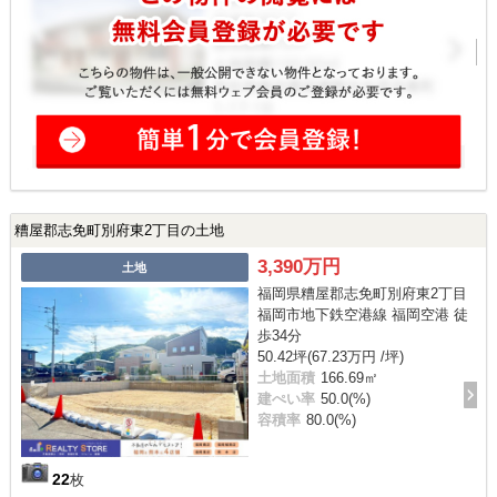
糟屋郡志免町別府東2丁目の土地
3,390万円
土地
福岡県糟屋郡志免町別府東2丁目
福岡市地下鉄空港線 福岡空港 徒
歩34分
50.42坪(67.23万円 /坪)
土地面積
166.69㎡
建ぺい率
50.0(%)
容積率
80.0(%)
22
枚