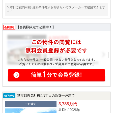
＼本日ご案内可能♪建築条件無☆お好きなハウスメーカーで建築できます
☆／
【会員様限定で公開中！】
会員限定
糟屋郡志免町桜丘3丁目の新築一戸建て
値下がり
3,788万円
一戸建て
4LDK / 2026年