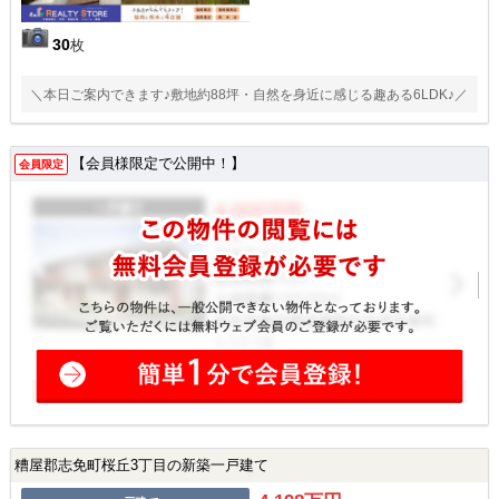
30
枚
＼本日ご案内できます♪敷地約88坪・自然を身近に感じる趣ある6LDK♪／
【会員様限定で公開中！】
会員限定
糟屋郡志免町桜丘3丁目の新築一戸建て