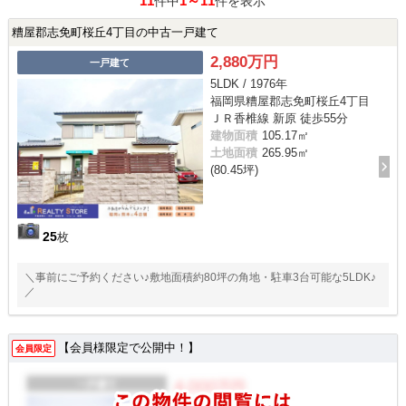
11
1～11
件中
件を表示
糟屋郡志免町桜丘4丁目の中古一戸建て
2,880万円
一戸建て
5LDK / 1976年
福岡県糟屋郡志免町桜丘4丁目
ＪＲ香椎線 新原 徒歩55分
建物面積
105.17㎡
土地面積
265.95㎡
(80.45坪)
25
枚
＼事前にご予約ください♪敷地面積約80坪の角地・駐車3台可能な5LDK♪
／
【会員様限定で公開中！】
会員限定