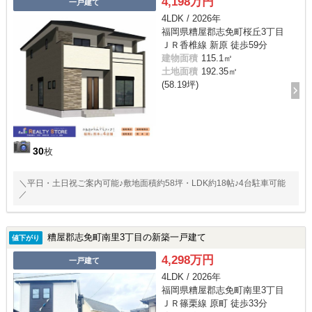
4,198万円
一戸建て
4LDK / 2026年
福岡県糟屋郡志免町桜丘3丁目
ＪＲ香椎線 新原 徒歩59分
建物面積
115.1㎡
土地面積
192.35㎡
(58.19坪)
30
枚
＼平日・土日祝ご案内可能♪敷地面積約58坪・LDK約18帖♪4台駐車可能
／
糟屋郡志免町南里3丁目の新築一戸建て
値下がり
4,298万円
一戸建て
4LDK / 2026年
福岡県糟屋郡志免町南里3丁目
ＪＲ篠栗線 原町 徒歩33分