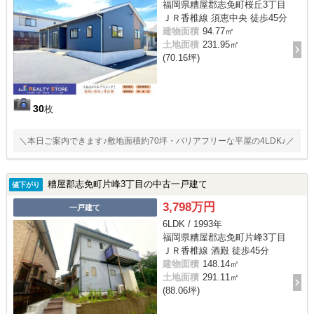
福岡県糟屋郡志免町桜丘3丁目
ＪＲ香椎線 須恵中央 徒歩45分
建物面積
94.77㎡
土地面積
231.95㎡
(70.16坪)
30
枚
＼本日ご案内できます♪敷地面積約70坪・バリアフリーな平屋の4LDK♪／
糟屋郡志免町片峰3丁目の中古一戸建て
値下がり
3,798万円
一戸建て
6LDK / 1993年
福岡県糟屋郡志免町片峰3丁目
ＪＲ香椎線 酒殿 徒歩45分
建物面積
148.14㎡
土地面積
291.11㎡
(88.06坪)