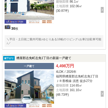
建物面積
86.1㎡
土地面積
102.06㎡
(30.87坪)
30
枚
＼平日・土日祝ご案内可能♪ゆとりある16帖のリビング♪お車2台駐車可能
♪／
糟屋郡志免町志免1丁目の新築一戸建て
値下がり
4,498万円
一戸建て
4LDK / 2026年
福岡県糟屋郡志免町志免1丁目
ＪＲ香椎線 須恵 徒歩27分
建物面積
114.65㎡
土地面積
161.10㎡
(48.73坪)