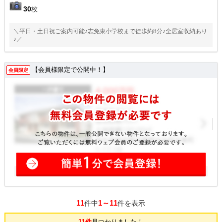
30
枚
＼平日・土日祝ご案内可能♪志免東小学校まで徒歩約8分♪全居室収納あり
♪／
【会員様限定で公開中！】
会員限定
11
1～11
件中
件を表示
11件
見つかりました！