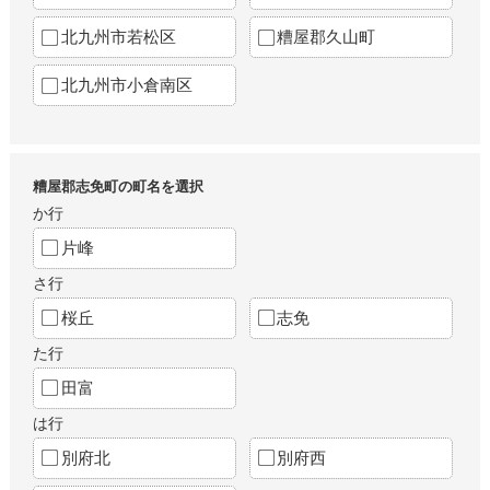
北九州市若松区
糟屋郡久山町
北九州市小倉南区
糟屋郡志免町の町名を選択
か行
片峰
さ行
桜丘
志免
た行
田富
は行
別府北
別府西