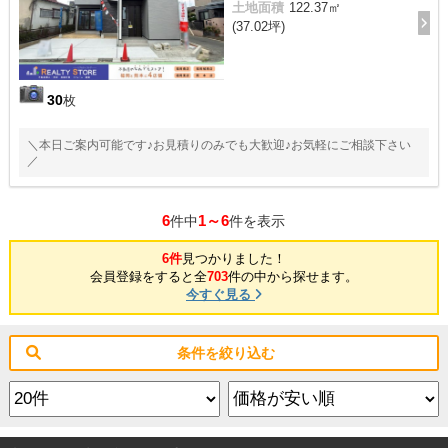
土地面積
122.37㎡
(37.02坪)
30
枚
＼本日ご案内可能です♪お見積りのみでも大歓迎♪お気軽にご相談下さい
／
6
1～6
件中
件を表示
6件
見つかりました！
会員登録をすると全
703
件の中から探せます。
今すぐ見る
条件を絞り込む