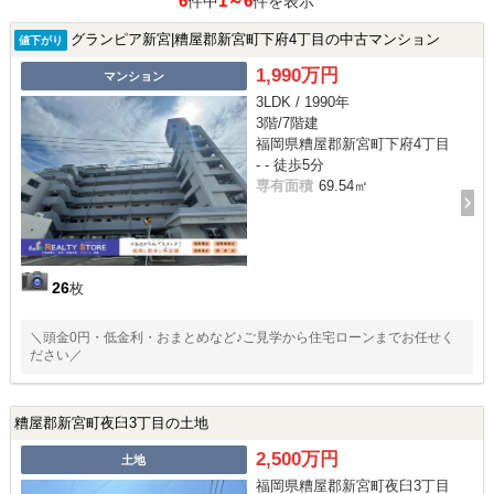
6
1～6
件中
件を表示
グランピア新宮|糟屋郡新宮町下府4丁目の中古マンション
値下がり
1,990万円
マンション
3LDK / 1990年
3階/7階建
福岡県糟屋郡新宮町下府4丁目
- - 徒歩5分
専有面積
69.54㎡
26
枚
＼頭金0円・低金利・おまとめなど♪ご見学から住宅ローンまでお任せく
ださい／
糟屋郡新宮町夜臼3丁目の土地
2,500万円
土地
福岡県糟屋郡新宮町夜臼3丁目