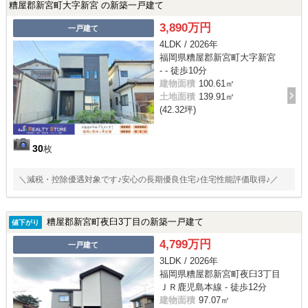
糟屋郡新宮町大字新宮 の新築一戸建て
3,890万円
一戸建て
4LDK / 2026年
福岡県糟屋郡新宮町大字新宮
- - 徒歩10分
建物面積
100.61㎡
土地面積
139.91㎡
(42.32坪)
30
枚
＼減税・控除優遇対象です♪安心の長期優良住宅♪住宅性能評価取得♪／
糟屋郡新宮町夜臼3丁目の新築一戸建て
値下がり
4,799万円
一戸建て
3LDK / 2026年
福岡県糟屋郡新宮町夜臼3丁目
ＪＲ鹿児島本線 - 徒歩12分
建物面積
97.07㎡