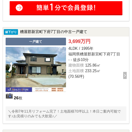
糟屋郡新宮町下府7丁目の中古一戸建て
値下がり
3,699万円
一戸建て
4LDK / 1995年
福岡県糟屋郡新宮町下府7丁目
- - 徒歩10分
建物面積
125.86㎡
土地面積
233.25㎡
(70.56坪)
26
枚
＼令和7年11月リフォーム完了！土地面積70坪以上！本日ご案内可能で
す♪お見積りのみでも大歓迎♪／