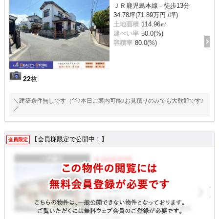
ＪＲ鹿児島本線 - 徒歩13分
34.78坪(71.89万円 /坪)
土地面積
114.96㎡
建ぺい率
50.0(%)
容積率
80.0(%)
22
枚
＼建築条件無しです（^^♪本日ご案内可能♪お見積りのみでも大歓迎です♪
／
【会員様限定で公開中！】
会員限定