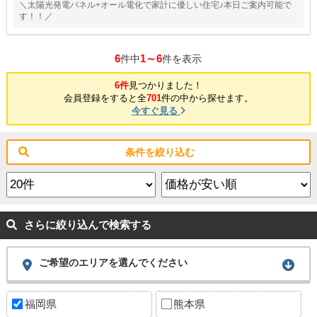
＼太陽光発電パネル+オール電化で家計に優しい住宅♪本日ご案内可能で
す！！／
6
1～6
件中
件を表示
6件
見つかりました！
会員登録をすると全
701
件の中から探せます。
今すぐ見る
条件を絞り込む
さらに絞り込んで検索する
ご希望のエリアを選んでください
福岡県
熊本県