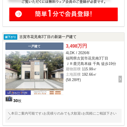
古賀市花見南3丁目の新築一戸建て
値下がり
3,498万円
一戸建て
4LDK / 2026年
福岡県古賀市花見南3丁目
ＪＲ鹿児島本線 千鳥 徒歩19分
建物面積
115.99㎡
土地面積
192.66㎡
(58.28坪)
30
枚
＼本日ご案内可能です♪お見積りのみでも大歓迎♪お気軽にご相談下さい
／