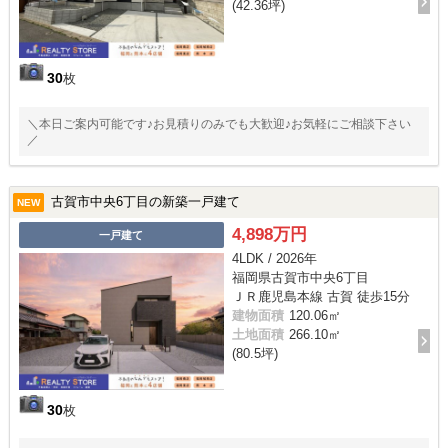
(42.36坪)
30
枚
＼本日ご案内可能です♪お見積りのみでも大歓迎♪お気軽にご相談下さい
／
古賀市中央6丁目の新築一戸建て
NEW
4,898万円
一戸建て
4LDK / 2026年
福岡県古賀市中央6丁目
ＪＲ鹿児島本線 古賀 徒歩15分
建物面積
120.06㎡
土地面積
266.10㎡
(80.5坪)
30
枚