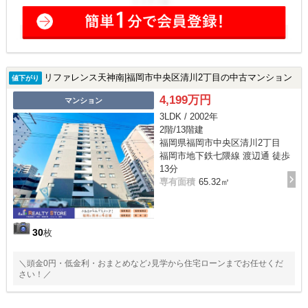
リファレンス天神南|福岡市中央区清川2丁目の中古マンション
値下がり
4,199万円
マンション
3LDK / 2002年
2階/13階建
福岡県福岡市中央区清川2丁目
福岡市地下鉄七隈線 渡辺通 徒歩
13分
専有面積
65.32㎡
30
枚
＼頭金0円・低金利・おまとめなど♪見学から住宅ローンまでお任せくだ
さい！／