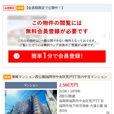
【会員様限定で公開中！】
会員限定
NEW
東峰マンション西公園|福岡市中央区荒戸3丁目の中古マンション
NEW
2,580万円
マンション
2LDK / 1978年
2階/12階建
福岡県福岡市中央区荒戸3丁目
福岡市地下鉄空港線 大濠公園 徒
歩5分