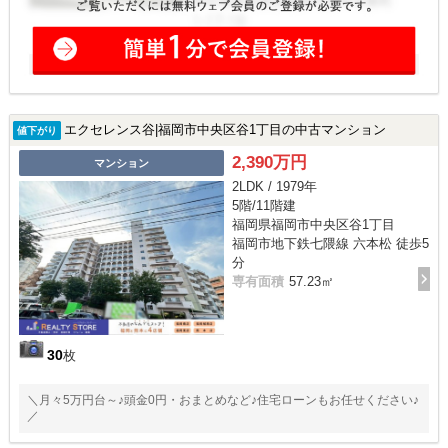
エクセレンス谷|福岡市中央区谷1丁目の中古マンション
値下がり
2,390万円
マンション
2LDK / 1979年
5階/11階建
福岡県福岡市中央区谷1丁目
福岡市地下鉄七隈線 六本松 徒歩5
分
専有面積
57.23㎡
30
枚
＼月々5万円台～♪頭金0円・おまとめなど♪住宅ローンもお任せください♪
／