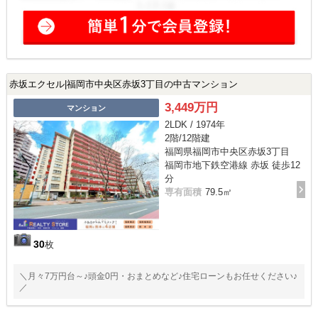
赤坂エクセル|福岡市中央区赤坂3丁目の中古マンション
3,449万円
マンション
2LDK / 1974年
2階/12階建
福岡県福岡市中央区赤坂3丁目
福岡市地下鉄空港線 赤坂 徒歩12
分
専有面積
79.5㎡
30
枚
＼月々7万円台～♪頭金0円・おまとめなど♪住宅ローンもお任せください♪
／