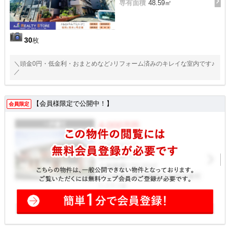
専有面積
48.59㎡
30
枚
＼頭金0円・低金利・おまとめなど♪リフォーム済みのキレイな室内です♪
／
【会員様限定で公開中！】
会員限定