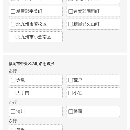
糟屋郡宇美町
遠賀郡岡垣町
北九州市若松区
糟屋郡久山町
北九州市小倉南区
福岡市中央区の町名を選択
あ行
赤坂
荒戸
大手門
小笹
か行
清川
警固
さ行
笹丘