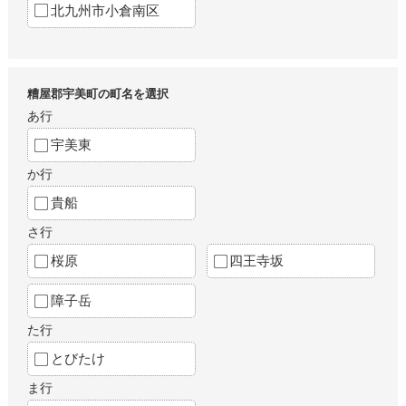
北九州市小倉南区
糟屋郡宇美町の町名を選択
あ行
宇美東
か行
貴船
さ行
桜原
四王寺坂
障子岳
た行
とびたけ
ま行