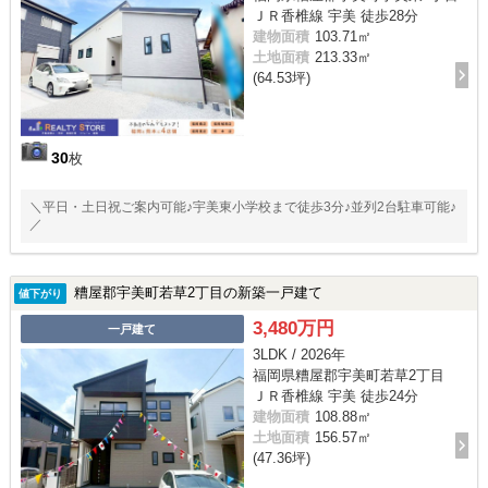
ＪＲ香椎線 宇美 徒歩28分
建物面積
103.71㎡
土地面積
213.33㎡
(64.53坪)
30
枚
＼平日・土日祝ご案内可能♪宇美東小学校まで徒歩3分♪並列2台駐車可能♪
／
糟屋郡宇美町若草2丁目の新築一戸建て
値下がり
3,480万円
一戸建て
3LDK / 2026年
福岡県糟屋郡宇美町若草2丁目
ＪＲ香椎線 宇美 徒歩24分
建物面積
108.88㎡
土地面積
156.57㎡
(47.36坪)