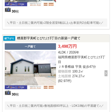
30
枚
＼平日・土日祝ご案内可能♪2階全居室6帖以上♪お車並列2台駐車可能♪／
糟屋郡宇美町とびたけ3丁目の新築一戸建て
値下がり
3,498万円
一戸建て
4LDK / 2026年
福岡県糟屋郡宇美町とびたけ3丁
目
ＪＲ香椎線 宇美 徒歩47分
建物面積
100.2㎡
土地面積
274.27㎡
(82.97坪)
30
枚
＼平日・土日祝ご案内可能♪敷地面積80坪以上・LDK18帖の平屋建て♪／