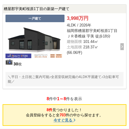
糟屋郡宇美町桜原1丁目の新築一戸建て
3,998万円
一戸建て
4LDK / 2026年
福岡県糟屋郡宇美町桜原1丁目
ＪＲ香椎線 宇美 徒歩18分
建物面積
101.44㎡
土地面積
218.37㎡
(66.06坪)
30
枚
＼平日・土日祝ご案内可能♪全居室収納完備の4LDK平屋建て♪3台駐車可
能／
8
1～8
件中
件を表示
8件
見つかりました！
会員登録をすると全
703
件の中から探せます。
今すぐ見る