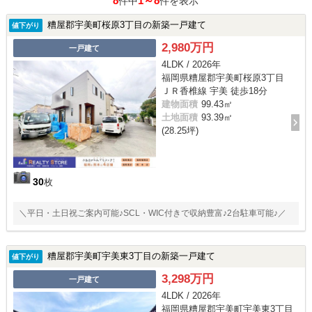
8
1～8
件中
件を表示
糟屋郡宇美町桜原3丁目の新築一戸建て
値下がり
2,980万円
一戸建て
4LDK / 2026年
福岡県糟屋郡宇美町桜原3丁目
ＪＲ香椎線 宇美 徒歩18分
建物面積
99.43㎡
土地面積
93.39㎡
(28.25坪)
30
枚
＼平日・土日祝ご案内可能♪SCL・WIC付きで収納豊富♪2台駐車可能♪／
糟屋郡宇美町宇美東3丁目の新築一戸建て
値下がり
3,298万円
一戸建て
4LDK / 2026年
福岡県糟屋郡宇美町宇美東3丁目