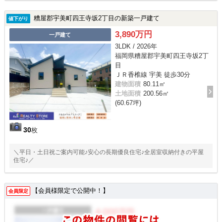
糟屋郡宇美町四王寺坂2丁目の新築一戸建て
値下がり
3,890万円
一戸建て
3LDK / 2026年
福岡県糟屋郡宇美町四王寺坂2丁
目
ＪＲ香椎線 宇美 徒歩30分
建物面積
80.11㎡
土地面積
200.56㎡
(60.67坪)
30
枚
＼平日・土日祝ご案内可能♪安心の長期優良住宅♪全居室収納付きの平屋
住宅♪／
【会員様限定で公開中！】
会員限定