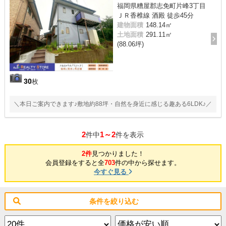
福岡県糟屋郡志免町片峰3丁目
ＪＲ香椎線 酒殿 徒歩45分
建物面積
148.14㎡
土地面積
291.11㎡
(88.06坪)
30
枚
＼本日ご案内できます♪敷地約88坪・自然を身近に感じる趣ある6LDK♪／
2
1～2
件中
件を表示
2件
見つかりました！
会員登録をすると全
703
件の中から探せます。
今すぐ見る
条件を絞り込む