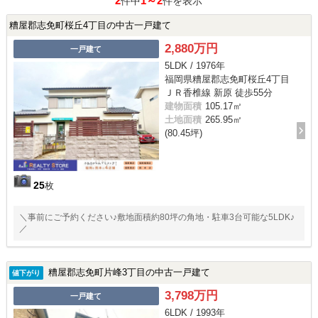
2
1～2
件中
件を表示
糟屋郡志免町桜丘4丁目の中古一戸建て
2,880万円
一戸建て
5LDK / 1976年
福岡県糟屋郡志免町桜丘4丁目
ＪＲ香椎線 新原 徒歩55分
建物面積
105.17㎡
土地面積
265.95㎡
(80.45坪)
25
枚
＼事前にご予約ください♪敷地面積約80坪の角地・駐車3台可能な5LDK♪
／
糟屋郡志免町片峰3丁目の中古一戸建て
値下がり
3,798万円
一戸建て
6LDK / 1993年