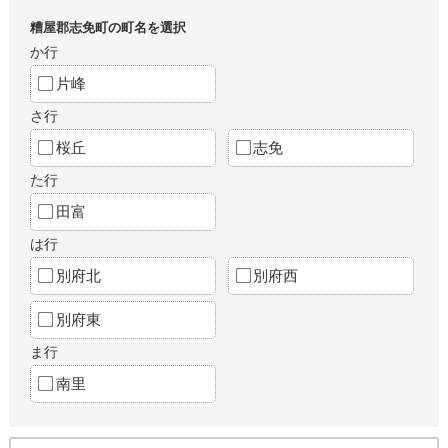
糟屋郡志免町の町名を選択
か行
片峰
さ行
桜丘
志免
た行
田富
は行
別府北
別府西
別府東
ま行
南里