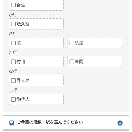
合生
か行
幾久富
さ行
栄
須屋
た行
竹迫
豊岡
な行
野々島
ま行
御代志
ご希望の沿線・駅を選んでください