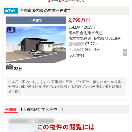
3
1～3
件中
件を表示
合志市御代志 の中古一戸建て
値下がり
2,799万円
一戸建て
3SLDK / 2025年
熊本県合志市御代志
熊本電気鉄道 御代志 徒歩18分
建物面積
87.77㎡
土地面積
200.91㎡
(60.78坪)
22
枚
◇本日ご案内いたします◇ 家事楽の平屋（^^♪ 家計に優しいオール電化♪
全居室LED照明付♪ 地震の揺れを軽減する制震ダンパー施工♪ 並列駐車2
台可能♪
【会員様限定で公開中！】
会員限定