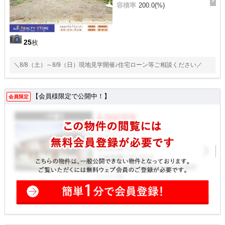
容積率
200.0(%)
25
枚
＼8/8（土）～8/9（日）現地見学開催♪住宅ローン等ご相談ください／
【会員様限定で公開中！】
会員限定