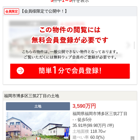
5
1～5
件中
件を表示
【会員様限定で公開中！】
会員限定
福岡市博多区三筑2丁目の土地
3,590万円
土地
福岡県福岡市博多区三筑2丁目
- - 徒歩5分
35.91坪(99.98万円 /坪)
土地面積
118.70㎡
建ぺい率
60.0(%)