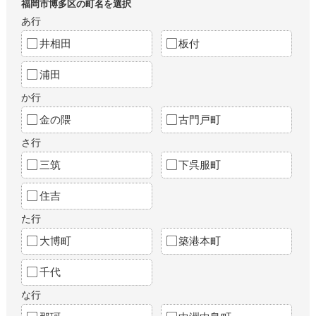
福岡市博多区の町名を選択
あ行
井相田
板付
浦田
か行
金の隈
古門戸町
さ行
三筑
下呉服町
住吉
た行
大博町
築港本町
千代
な行