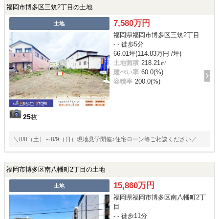
福岡市博多区三筑2丁目の土地
7,580万円
土地
福岡県福岡市博多区三筑2丁目
- - 徒歩5分
66.01坪(114.83万円 /坪)
土地面積
218.21㎡
建ぺい率
60.0(%)
容積率
200.0(%)
25
枚
＼8/8（土）～8/9（日）現地見学開催♪住宅ローン等ご相談ください／
福岡市博多区南八幡町2丁目の土地
15,860万円
土地
福岡県福岡市博多区南八幡町2丁
目
- - 徒歩11分