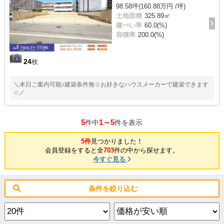
98.58坪(160.88万円 /坪)
土地面積
325.89㎡
建ぺい率
60.0(%)
容積率
200.0(%)
24
枚
＼本日ご案内可能♪建築条件無☆お好きなハウスメーカーで建築できます
☆／
5
1～5
件中
件を表示
5件
見つかりました！
会員登録をすると全
703
件の中から探せます。
今すぐ見る
条件を絞り込む