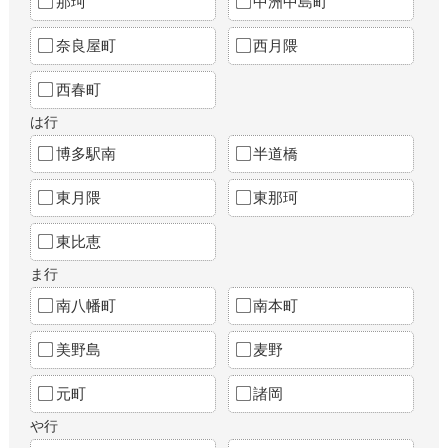
那珂
中洲中島町
奈良屋町
西月隈
西春町
は行
博多駅南
半道橋
東月隈
東那珂
東比恵
ま行
南八幡町
南本町
美野島
麦野
元町
諸岡
や行