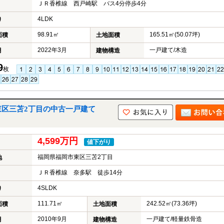
ＪＲ香椎線 西戸崎駅 バス4分停歩4分
4LDK
り
98.91㎡
165.51㎡(50.07坪)
面積
土地面積
2022年3月
一戸建て/木造
月
建物構造
9
枚
東区三苫2丁目の中古一戸建て
4,599万円
値下がり
福岡県福岡市東区三苫2丁目
地
ＪＲ香椎線 奈多駅 徒歩14分
4SLDK
り
111.71㎡
242.52㎡(73.36坪)
面積
土地面積
2010年9月
一戸建て/軽量鉄骨造
月
建物構造