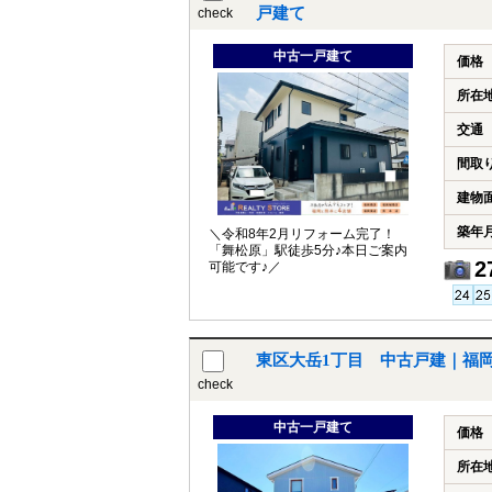
戸建て
check
中古一戸建て
価格
所在
交通
間取
建物
築年
＼令和8年2月リフォーム完了！
「舞松原」駅徒歩5分♪本日ご案内
2
可能です♪／
東区大岳1丁目 中古戸建｜福
check
中古一戸建て
価格
所在