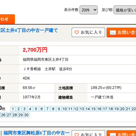
表示件数
並び順
東区土井4丁目の中古一戸建て
2,700万円
福岡県福岡市東区土井4丁目
地
ＪＲ香椎線 土井駅 徒歩8分
4DK
り
69.56㎡
199.25㎡(60.27坪)
面積
土地面積
1977年2月
一戸建て/木造
月
建物構造
0
枚
｜福岡市東区舞松原6丁目の中古一