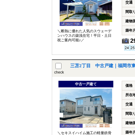
交通
間取
建物
築年
＼断熱に優れた人気のスウェーデ
ンハウスの築浅住宅！平日・土日
2
祝ご案内可能♪／
三苫2丁目 中古戸建｜福岡市
check
中古一戸建て
価格
所在
交通
間取
建物
築年
＼セキスイハイム施工の軽量鉄骨