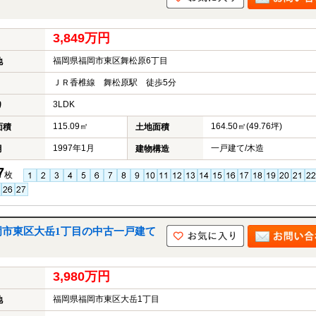
3,849万円
福岡県福岡市東区舞松原6丁目
地
ＪＲ香椎線 舞松原駅 徒歩5分
3LDK
り
115.09㎡
164.50㎡(49.76坪)
面積
土地面積
1997年1月
一戸建て/木造
月
建物構造
7
枚
岡市東区大岳1丁目の中古一戸建て
3,980万円
福岡県福岡市東区大岳1丁目
地