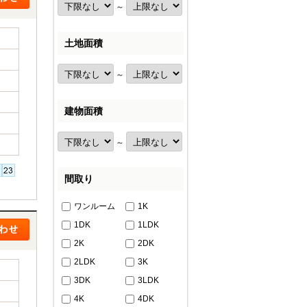
～
土地面積
～
建物面積
～
間取り
ワンルーム
1K
1DK
1LDK
2K
2DK
2LDK
3K
3DK
3LDK
4K
4DK