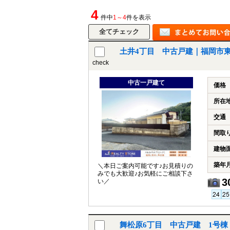
4
件中
1～4
件を表示
土井4丁目 中古戸建｜福岡市
check
中古一戸建て
価格
所在
交通
間取
建物
築年
＼本日ご案内可能です♪お見積りの
みでも大歓迎♪お気軽にご相談下さ
3
い／
舞松原6丁目 中古戸建 1号棟