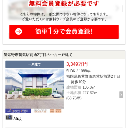
筑紫野市筑紫駅前通2丁目の中古一戸建て
3,349万円
一戸建て
5LDK / 1988年
福岡県筑紫野市筑紫駅前通2丁目
- - 徒歩10分
建物面積
135.8㎡
土地面積
227.32㎡
(68.76坪)
30
枚