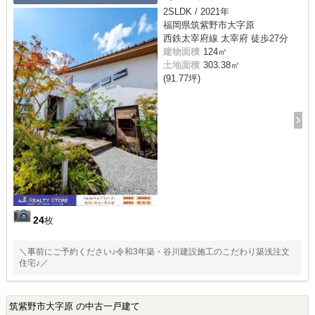
2SLDK / 2021年
福岡県筑紫野市大字原
西鉄太宰府線 太宰府 徒歩27分
建物面積
124㎡
土地面積
303.38㎡
(91.77坪)
24
枚
＼事前にご予約ください♪令和3年築・谷川建設施工のこだわり築浅注文
住宅♪／
筑紫野市大字原 の中古一戸建て