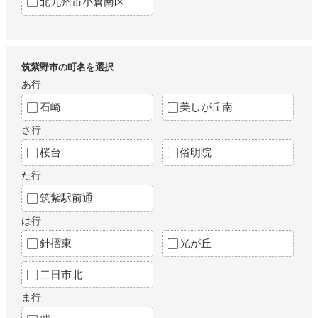
北九州市小倉南区
筑紫野市の町名を選択
あ行
石崎
美しが丘南
さ行
桜台
俗明院
た行
筑紫駅前通
は行
針摺東
光が丘
二日市北
ま行