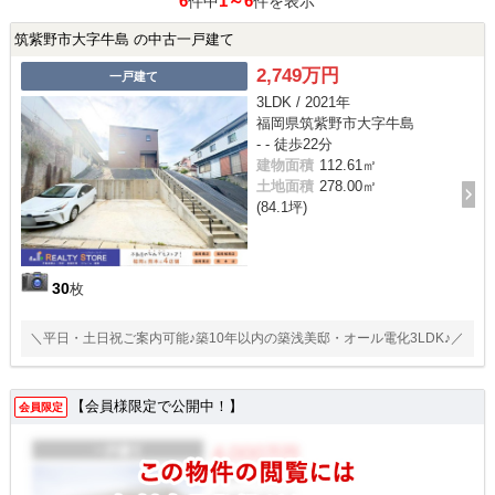
6
1～6
件中
件を表示
筑紫野市大字牛島 の中古一戸建て
2,749万円
一戸建て
3LDK / 2021年
福岡県筑紫野市大字牛島
- - 徒歩22分
建物面積
112.61㎡
土地面積
278.00㎡
(84.1坪)
30
枚
＼平日・土日祝ご案内可能♪築10年以内の築浅美邸・オール電化3LDK♪／
【会員様限定で公開中！】
会員限定