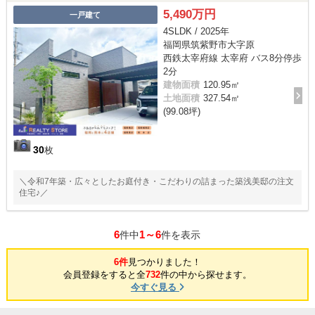
5,490万円
一戸建て
4SLDK / 2025年
福岡県筑紫野市大字原
西鉄太宰府線 太宰府 バス8分停歩
2分
建物面積
120.95㎡
土地面積
327.54㎡
(99.08坪)
30
枚
＼令和7年築・広々としたお庭付き・こだわりの詰まった築浅美邸の注文
住宅♪／
6
1～6
件中
件を表示
6件
見つかりました！
会員登録をすると全
732
件の中から探せます。
今すぐ見る