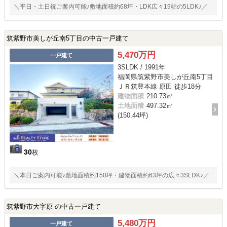
＼平日・土日祝ご案内可能♪敷地面積約68坪・LDK広々19帖の5LDK♪／
筑紫野市美しが丘南5丁目の中古一戸建て
5,470万円
一戸建て
3SLDK / 1991年
福岡県筑紫野市美しが丘南5丁目
ＪＲ筑豊本線 原田 徒歩18分
建物面積
210.73㎡
土地面積
497.32㎡
(150.44坪)
30
枚
＼本日ご案内可能♪敷地面積約150坪・建物面積約63坪の広々3SLDK♪／
筑紫野市大字原 の中古一戸建て
5,480万円
一戸建て