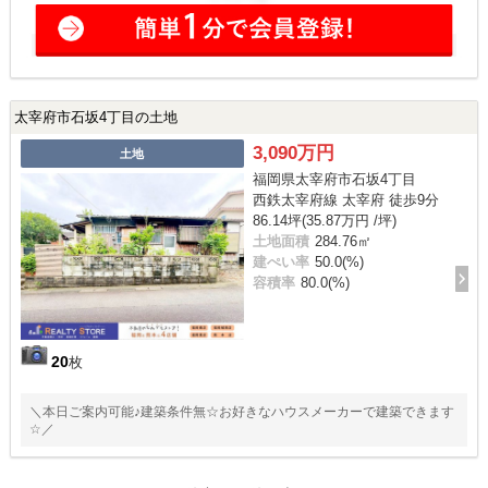
太宰府市石坂4丁目の土地
3,090万円
土地
福岡県太宰府市石坂4丁目
西鉄太宰府線 太宰府 徒歩9分
86.14坪(35.87万円 /坪)
土地面積
284.76㎡
建ぺい率
50.0(%)
容積率
80.0(%)
20
枚
＼本日ご案内可能♪建築条件無☆お好きなハウスメーカーで建築できます
☆／