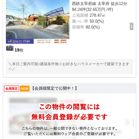
西鉄太宰府線 太宰府 徒歩12分
84.24坪(32.65万円 /坪)
土地面積
278.47㎡
建ぺい率
50.0(%)
容積率
80.0(%)
19
枚
＼本日ご案内可能♪建築条件無☆お好きなハウスメーカーで建築できます
☆／
【会員様限定で公開中！】
会員限定
NEW