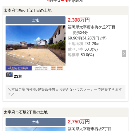
4
1～4
件中
件を表示
太宰府市梅ケ丘2丁目の土地
2,398万円
土地
福岡県太宰府市梅ケ丘2丁目
- - 徒歩34分
69.96坪(34.28万円 /坪)
土地面積
231.28㎡
建ぺい率
50.0(%)
容積率
80.0(%)
23
枚
＼本日ご案内可能♪建築条件無☆お好きなハウスメーカーで建築できます
☆／
太宰府市石坂2丁目の土地
2,750万円
土地
福岡県太宰府市石坂2丁目