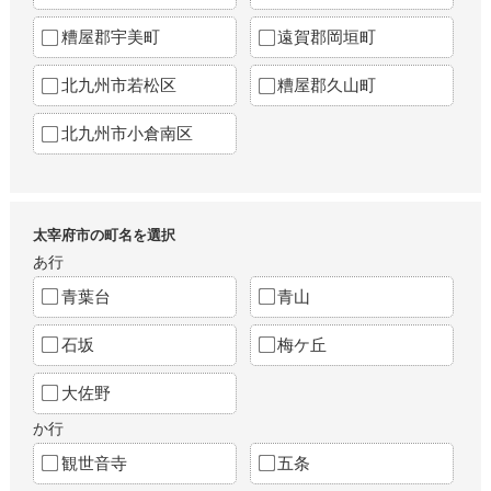
糟屋郡宇美町
遠賀郡岡垣町
北九州市若松区
糟屋郡久山町
北九州市小倉南区
太宰府市の町名を選択
あ行
青葉台
青山
石坂
梅ケ丘
大佐野
か行
観世音寺
五条