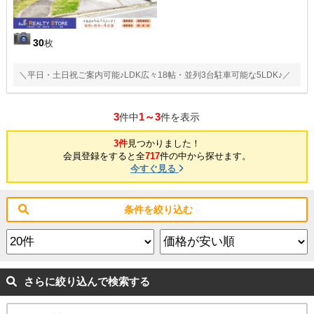
30
枚
＼平日・土日祝ご案内可能♪LDK広々18帖・並列3台駐車可能な5LDK♪／
3
1～3
件中
件を表示
3件
見つかりました！
会員登録をすると全
717
件の中から探せます。
今すぐ見る
条件を絞り込む
さらに絞り込んで検索する