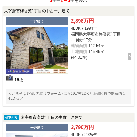
3
1～3
件中
件を表示
太宰府市梅香苑1丁目の中古一戸建て
2,898万円
一戸建て
4LDK / 1994年
福岡県太宰府市梅香苑1丁目
- - 徒歩17分
建物面積
142.54㎡
土地面積
145.49㎡
(44.01坪)
18
枚
＼お洒落な外観♪内装リフォーム♪広々19.7帖LDKと上部吹抜で開放的な
4LDK♪／
太宰府市高雄4丁目の中古一戸建て
値下がり
3,790万円
一戸建て
4LDK / 2025年