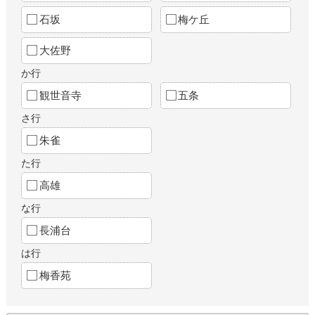
石坂
梅ケ丘
大佐野
か行
観世音寺
五条
さ行
朱雀
た行
高雄
な行
長浦台
は行
梅香苑