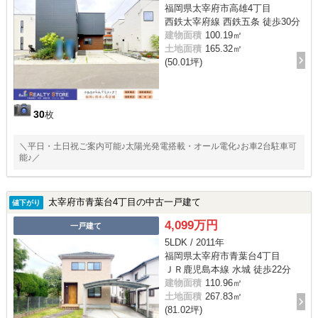
福岡県太宰府市高雄4丁目
西鉄太宰府線 西鉄五条 徒歩30分
建物面積
100.19㎡
土地面積
165.32㎡
(50.01坪)
30
枚
＼平日・土日祝ご案内可能♪太陽光発電搭載・オール電化♪お車2台駐車可
能♪／
太宰府市青葉台4丁目の中古一戸建て
値下がり
4,099万円
一戸建て
5LDK / 2011年
福岡県太宰府市青葉台4丁目
ＪＲ鹿児島本線 水城 徒歩22分
建物面積
110.96㎡
土地面積
267.83㎡
(81.02坪)