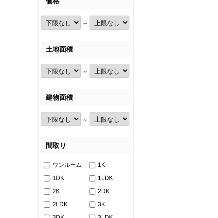
価格
～
土地面積
～
建物面積
～
間取り
ワンルーム
1K
1DK
1LDK
2K
2DK
2LDK
3K
3DK
3LDK