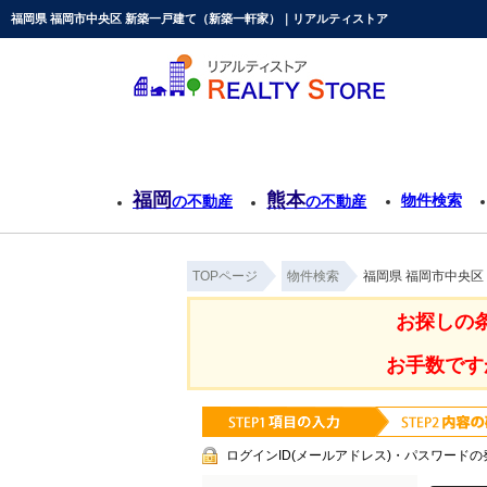
福岡県 福岡市中央区 新築一戸建て（新築一軒家）｜リアルティストア
福岡
熊本
物件検索
の不動産
の不動産
TOPページ
物件検索
福岡県 福岡市中央
お探しの
お手数です
ログインID(メールアドレス)・パスワードの