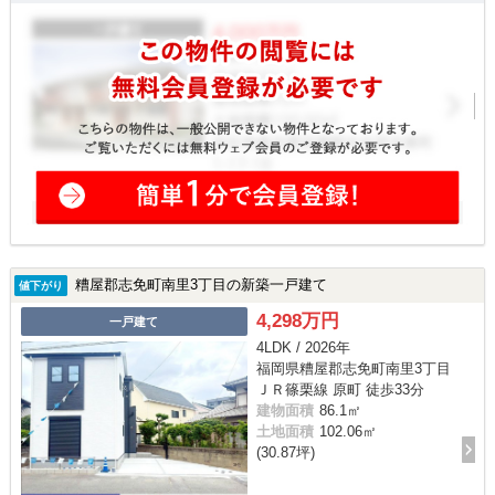
糟屋郡志免町南里3丁目の新築一戸建て
値下がり
4,298万円
一戸建て
4LDK / 2026年
福岡県糟屋郡志免町南里3丁目
ＪＲ篠栗線 原町 徒歩33分
建物面積
86.1㎡
土地面積
102.06㎡
(30.87坪)