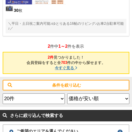
30
枚
＼平日・土日祝ご案内可能♪ゆとりある16帖のリビング♪お車2台駐車可能
♪／
2
1～2
件中
件を表示
2件
見つかりました！
会員登録をすると全
703
件の中から探せます。
今すぐ見る
条件を絞り込む
さらに絞り込んで検索する
ご希望のエリアを選んでください