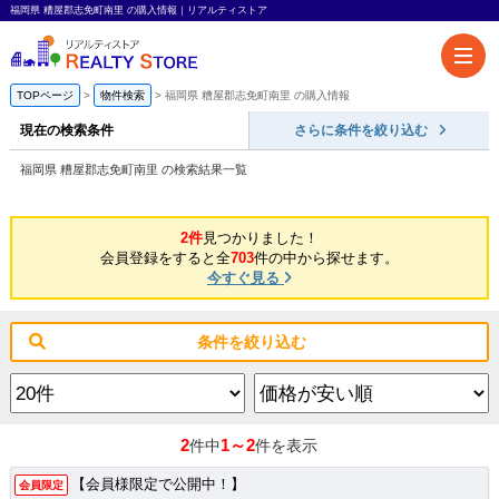
福岡県 糟屋郡志免町南里 の購入情報｜リアルティストア
TOPページ
物件検索
福岡県 糟屋郡志免町南里 の購入情報
現在の検索条件
さらに条件を絞り込む
福岡県 糟屋郡志免町南里 の検索結果一覧
2件
見つかりました！
会員登録をすると全
703
件の中から探せます。
今すぐ見る
条件を絞り込む
2
1～2
件中
件を表示
【会員様限定で公開中！】
会員限定