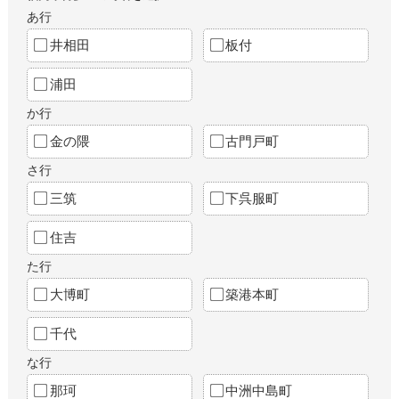
あ行
井相田
板付
浦田
か行
金の隈
古門戸町
さ行
三筑
下呉服町
住吉
た行
大博町
築港本町
千代
な行
那珂
中洲中島町