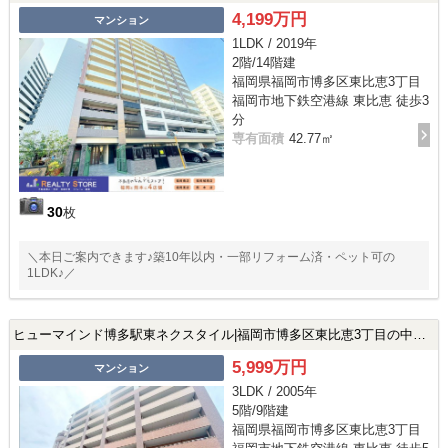
4,199万円
マンション
1LDK / 2019年
2階/14階建
福岡県福岡市博多区東比恵3丁目
福岡市地下鉄空港線 東比恵 徒歩3
分
専有面積
42.77㎡
30
枚
＼本日ご案内できます♪築10年以内・一部リフォーム済・ペット可の
1LDK♪／
ヒューマインド博多駅東ネクスタイル|福岡市博多区東比恵3丁目の中古マンション
5,999万円
マンション
3LDK / 2005年
5階/9階建
福岡県福岡市博多区東比恵3丁目