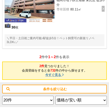
福岡市地下鉄空港線 東比恵 徒歩5
分
専有面積
80.11㎡
30
枚
＼平日・土日祝ご案内可能♪駅徒歩5分！ペット飼育可の新規リノベ
3LDK♪／
2
1～2
件中
件を表示
2件
見つかりました！
会員登録をすると全
732
件の中から探せます。
今すぐ見る
条件を絞り込む