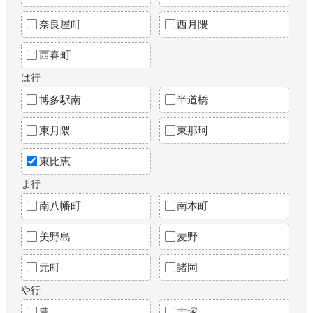
奈良屋町
西月隈
西春町
は行
博多駅南
半道橋
東月隈
東那珂
東比恵
ま行
南八幡町
南本町
美野島
麦野
元町
諸岡
や行
豊
吉塚