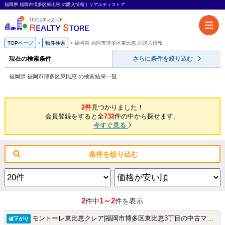
福岡県 福岡市博多区東比恵 の購入情報｜リアルティストア
TOPページ
物件検索
福岡県 福岡市博多区東比恵 の購入情報
現在の検索条件
さらに条件を絞り込む
福岡県 福岡市博多区東比恵 の検索結果一覧
2件
見つかりました！
会員登録をすると全
732
件の中から探せます。
今すぐ見る
条件を絞り込む
2
1～2
件中
件を表示
モントーレ東比恵クレア|福岡市博多区東比恵3丁目の中古マンション
値下がり