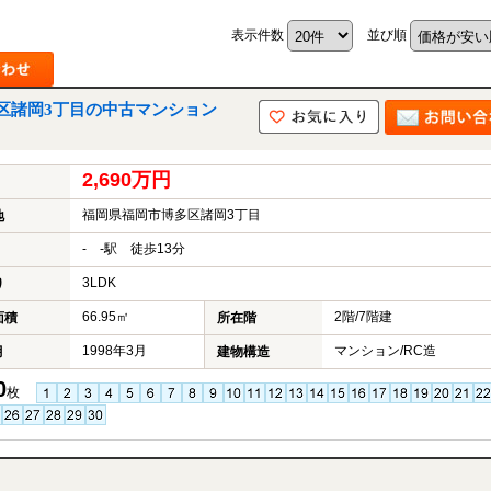
表示件数
並び順
区諸岡3丁目の中古マンション
2,690万円
福岡県福岡市博多区諸岡3丁目
地
- -駅 徒歩13分
3LDK
り
66.95㎡
2階/7階建
面積
所在階
1998年3月
マンション/RC造
月
建物構造
0
枚