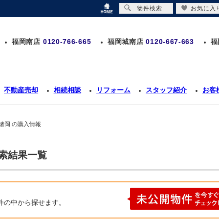
物件検索
お気に入
福岡南店
0120-766-665
福岡城南店
0120-667-663
福
不動産売却
相続相談
リフォーム
スタッフ紹介
お客
諸岡 の購入情報
検索結果一覧
件の中から探せます。