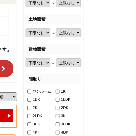
～
土地面積
～
建物面積
～
間取り
ワンルーム
1K
1DK
1LDK
2K
2DK
2LDK
3K
3DK
3LDK
4K
4DK