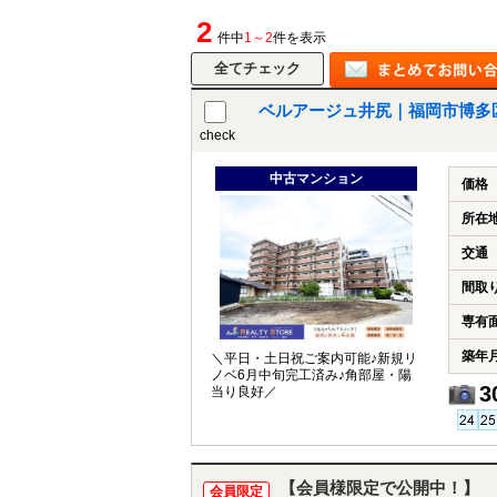
2
件中
1～2
件を表示
ベルアージュ井尻｜福岡市博多
check
中古マンション
価格
所在
交通
間取
専有
築年
＼平日・土日祝ご案内可能♪新規リ
ノベ6月中旬完工済み♪角部屋・陽
3
当り良好／
【会員様限定で公開中！】
会員限定