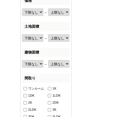
価格
～
土地面積
～
建物面積
～
間取り
ワンルーム
1K
1DK
1LDK
2K
2DK
2LDK
3K
3DK
3LDK