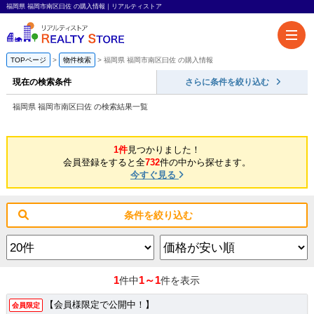
福岡県 福岡市南区曰佐 の購入情報｜リアルティストア
TOPページ
物件検索
福岡県 福岡市南区曰佐 の購入情報
現在の検索条件
さらに条件を絞り込む
福岡県 福岡市南区曰佐 の検索結果一覧
1件
見つかりました！
会員登録をすると全
732
件の中から探せます。
今すぐ見る
条件を絞り込む
1
1～1
件中
件を表示
【会員様限定で公開中！】
会員限定