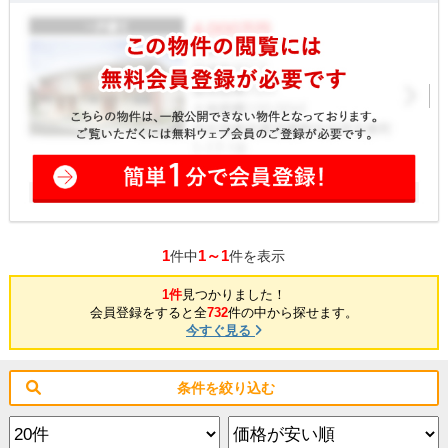
1
1～1
件中
件を表示
1件
見つかりました！
会員登録をすると全
732
件の中から探せます。
今すぐ見る
条件を絞り込む