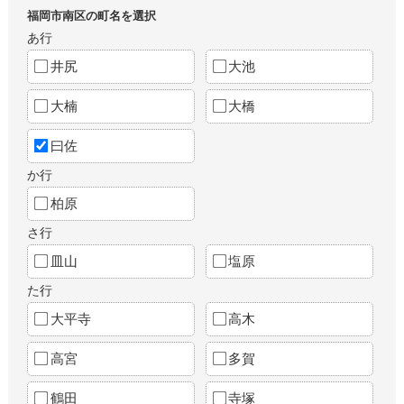
福岡市南区の町名を選択
あ行
井尻
大池
大楠
大橋
曰佐
か行
柏原
さ行
皿山
塩原
た行
大平寺
高木
高宮
多賀
鶴田
寺塚