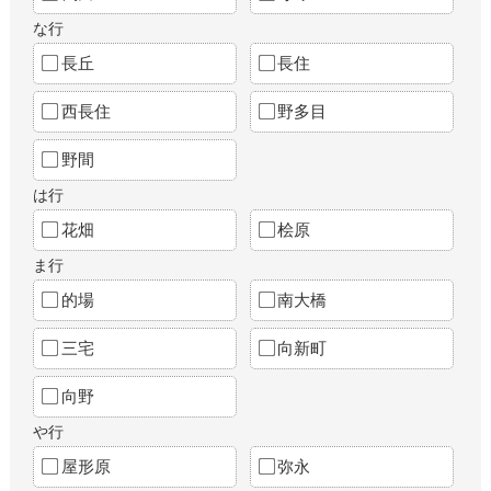
な行
長丘
長住
西長住
野多目
野間
は行
花畑
桧原
ま行
的場
南大橋
三宅
向新町
向野
や行
屋形原
弥永