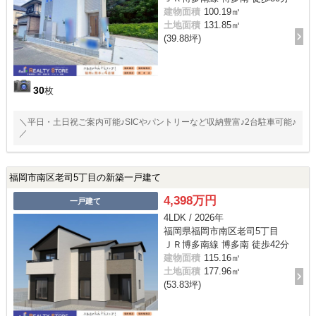
建物面積
100.19㎡
土地面積
131.85㎡
(39.88坪)
30
枚
＼平日・土日祝ご案内可能♪SICやパントリーなど収納豊富♪2台駐車可能♪
／
福岡市南区老司5丁目の新築一戸建て
4,398万円
一戸建て
4LDK / 2026年
福岡県福岡市南区老司5丁目
ＪＲ博多南線 博多南 徒歩42分
建物面積
115.16㎡
土地面積
177.96㎡
(53.83坪)