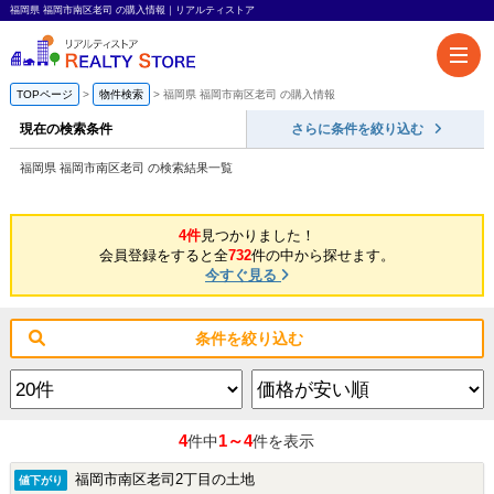
福岡県 福岡市南区老司 の購入情報｜リアルティストア
TOPページ
物件検索
福岡県 福岡市南区老司 の購入情報
現在の検索条件
さらに条件を絞り込む
福岡県 福岡市南区老司 の検索結果一覧
4件
見つかりました！
会員登録をすると全
732
件の中から探せます。
今すぐ見る
条件を絞り込む
4
1～4
件中
件を表示
福岡市南区老司2丁目の土地
値下がり