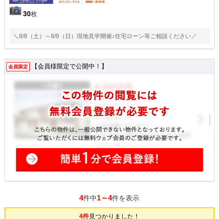
30
枚
＼8/8（土）～8/9（日）現地見学開催♪住宅ローン等ご相談ください／
【会員様限定で公開中！】
会員限定
4
1～4
件中
件を表示
4件
見つかりました！