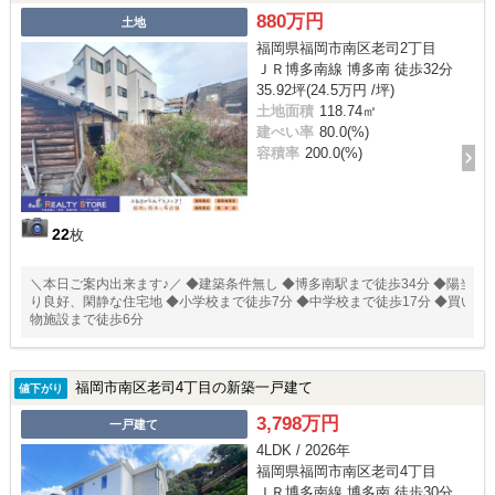
880万円
土地
福岡県福岡市南区老司2丁目
ＪＲ博多南線 博多南 徒歩32分
35.92坪(24.5万円 /坪)
土地面積
118.74㎡
建ぺい率
80.0(%)
容積率
200.0(%)
22
枚
＼本日ご案内出来ます♪／ ◆建築条件無し ◆博多南駅まで徒歩34分 ◆陽当
り良好、閑静な住宅地 ◆小学校まで徒歩7分 ◆中学校まで徒歩17分 ◆買い
物施設まで徒歩6分
福岡市南区老司4丁目の新築一戸建て
値下がり
3,798万円
一戸建て
4LDK / 2026年
福岡県福岡市南区老司4丁目
ＪＲ博多南線 博多南 徒歩30分