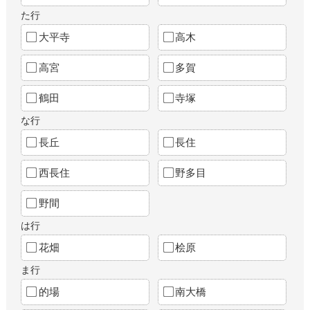
た行
大平寺
高木
高宮
多賀
鶴田
寺塚
な行
長丘
長住
西長住
野多目
野間
は行
花畑
桧原
ま行
的場
南大橋