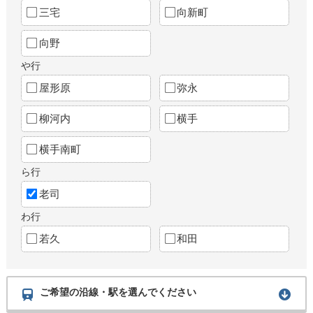
三宅
向新町
向野
や行
屋形原
弥永
柳河内
横手
横手南町
ら行
老司
わ行
若久
和田
ご希望の沿線・駅を選んでください