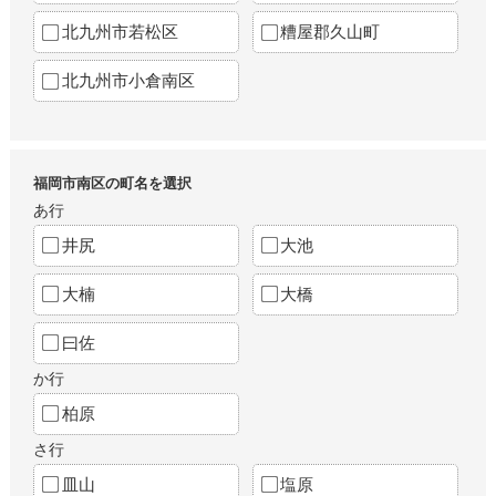
北九州市若松区
糟屋郡久山町
北九州市小倉南区
福岡市南区の町名を選択
あ行
井尻
大池
大楠
大橋
曰佐
か行
柏原
さ行
皿山
塩原