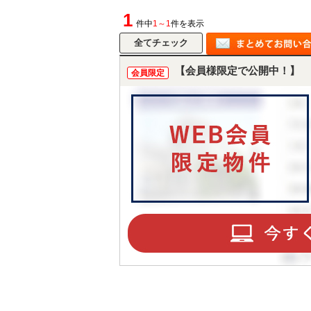
1
件中
1～1
件を表示
【会員様限定で公開中！】
会員限定