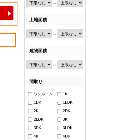
～
土地面積
～
建物面積
～
間取り
ワンルーム
1K
1DK
1LDK
2K
2DK
2LDK
3K
3DK
3LDK
4K
4DK