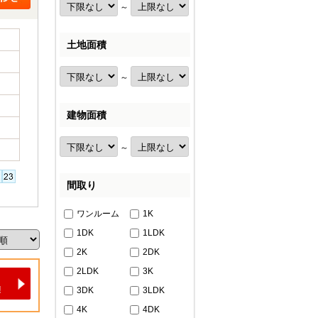
～
土地面積
～
建物面積
～
間取り
ワンルーム
1K
1DK
1LDK
2K
2DK
2LDK
3K
3DK
3LDK
4K
4DK