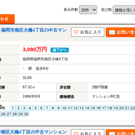
表示件数
並び順
｜福岡市南区大橋4丁目の中古マン
3,080万円
値下がり
福岡県福岡市南区大橋4丁目
地
- -駅 徒歩6分
3LDK
り
67.32㎡
2階/7階建
面積
所在階
1986年9月
マンション/RC造
月
建物構造
0
枚
市南区大橋4丁目の中古マンション