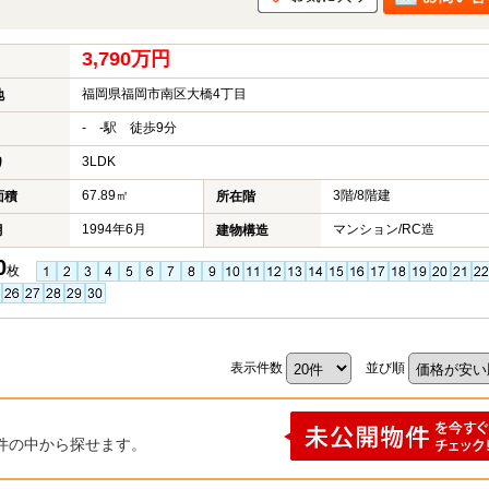
3,790万円
福岡県福岡市南区大橋4丁目
地
- -駅 徒歩9分
3LDK
り
67.89㎡
3階/8階建
面積
所在階
1994年6月
マンション/RC造
月
建物構造
0
枚
表示件数
並び順
件の中から探せます。