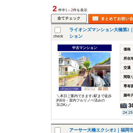
2
件中
1～2
件を表示
ライオンズマンション大橋第2
ション
check
中古マンション
価格
所在
交通
間取
専有
築年
＼本日ご案内できます♪駅まで徒歩
約6分・室内フルリノベ済みの
3
3LDK♪／
アーサー大橋エクシオ2｜福岡