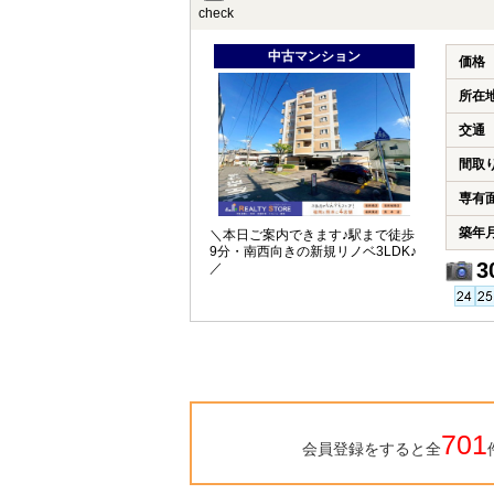
check
中古マンション
価格
所在
交通
間取
専有
築年
＼本日ご案内できます♪駅まで徒歩
9分・南西向きの新規リノベ3LDK♪
3
／
701
会員登録をすると全