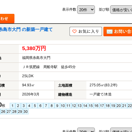
表示件数
並び順
糸島市大門 の新築一戸建て
5,380万円
福岡県糸島市大門
地
ＪＲ筑肥線 周船寺駅 徒歩45分
2SLDK
り
94.93㎡
275.05㎡(83.2坪)
面積
土地面積
2026年3月
一戸建て/木造
月
建物構造
0
枚
表示件数
並び順