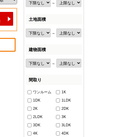
～
土地面積
～
建物面積
～
間取り
ワンルーム
1K
1DK
1LDK
2K
2DK
2LDK
3K
3DK
3LDK
4K
4DK