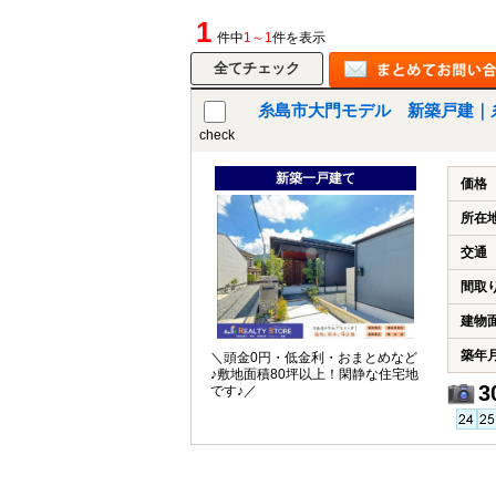
1
件中
1～1
件を表示
糸島市大門モデル 新築戸建｜
check
新築一戸建て
価格
所在
交通
間取
建物
築年
＼頭金0円・低金利・おまとめなど
♪敷地面積80坪以上！閑静な住宅地
3
です♪／