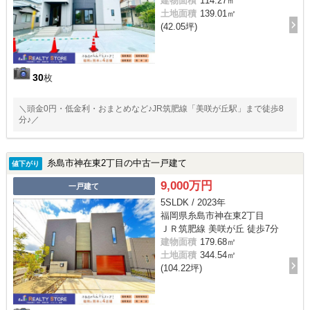
建物面積
114.27㎡
土地面積
139.01㎡
(42.05坪)
30
枚
＼頭金0円・低金利・おまとめなど♪JR筑肥線「美咲が丘駅」まで徒歩8
分♪／
糸島市神在東2丁目の中古一戸建て
値下がり
9,000万円
一戸建て
5SLDK / 2023年
福岡県糸島市神在東2丁目
ＪＲ筑肥線 美咲が丘 徒歩7分
建物面積
179.68㎡
土地面積
344.54㎡
(104.22坪)