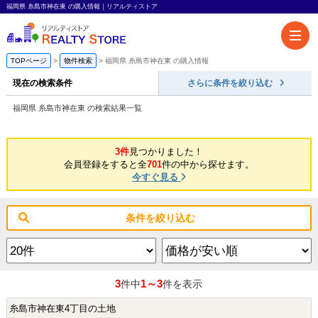
福岡県 糸島市神在東 の購入情報｜リアルティストア
TOPページ
物件検索
福岡県 糸島市神在東 の購入情報
現在の検索条件
さらに条件を絞り込む
福岡県 糸島市神在東 の検索結果一覧
3件
見つかりました！
会員登録をすると全
701
件の中から探せます。
今すぐ見る
条件を絞り込む
3
1～3
件中
件を表示
糸島市神在東4丁目の土地