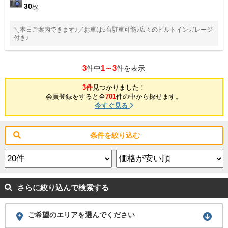
30
枚
＼本日ご案内できます♪／お車は5台駐車可能♪広々のビルトインガレージ
付き♪
3
1～3
件中
件を表示
3件
見つかりました！
会員登録をすると全
701
件の中から探せます。
今すぐ見る
条件を絞り込む
さらに絞り込んで検索する
ご希望のエリアを選んでください