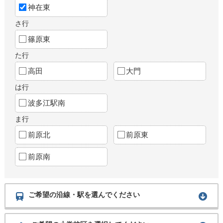
神在東
さ行
篠原東
た行
高田
大門
は行
波多江駅南
ま行
前原北
前原東
前原南
ご希望の沿線・駅を選んでください