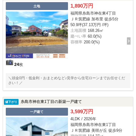
1,890万円
土地
福岡県糸島市神在東4丁目
ＪＲ筑肥線 加布里 徒歩5分
50.9坪(37.13万円 /坪)
土地面積
168.26㎡
建ぺい率
60.0(%)
容積率
200.0(%)
24
枚
＼頭金0円・低金利・おまとめなど♪見学から住宅ローンまでお任せくだ
さい！／
糸島市神在東1丁目の新築一戸建て
値下がり
3,599万円
一戸建て
4LDK / 2026年
福岡県糸島市神在東1丁目
ＪＲ筑肥線 美咲が丘 徒歩9分