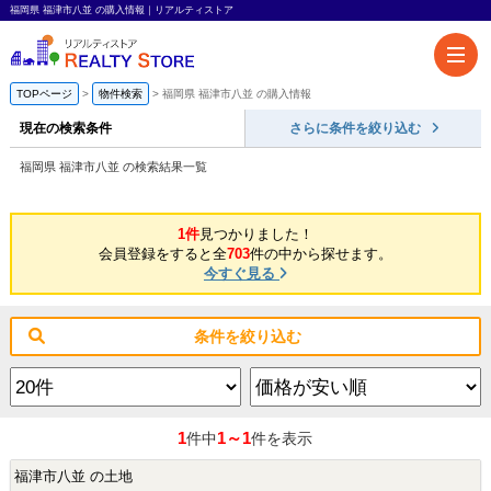
福岡県 福津市八並 の購入情報｜リアルティストア
TOPページ
物件検索
福岡県 福津市八並 の購入情報
現在の検索条件
さらに条件を絞り込む
福岡県 福津市八並 の検索結果一覧
1件
見つかりました！
会員登録をすると全
703
件の中から探せます。
今すぐ見る
条件を絞り込む
1
1～1
件中
件を表示
福津市八並 の土地