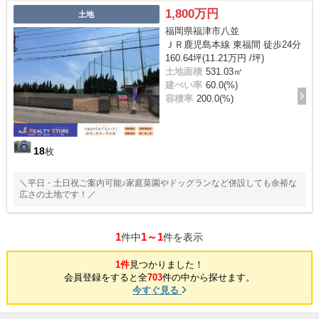
1,800万円
土地
福岡県福津市八並
ＪＲ鹿児島本線 東福間 徒歩24分
160.64坪(11.21万円 /坪)
土地面積
531.03㎡
建ぺい率
60.0(%)
容積率
200.0(%)
18
枚
＼平日・土日祝ご案内可能♪家庭菜園やドッグランなど併設しても余裕な
広さの土地です！／
1
1～1
件中
件を表示
1件
見つかりました！
会員登録をすると全
703
件の中から探せます。
今すぐ見る