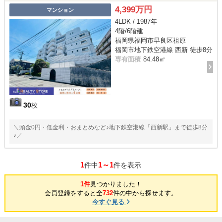
4,399万円
マンション
4LDK / 1987年
4階/6階建
福岡県福岡市早良区祖原
福岡市地下鉄空港線 西新 徒歩8分
専有面積
84.48㎡
30
枚
＼頭金0円・低金利・おまとめなど♪地下鉄空港線「西新駅」まで徒歩8分
♪／
1
1～1
件中
件を表示
1件
見つかりました！
会員登録をすると全
732
件の中から探せます。
今すぐ見る