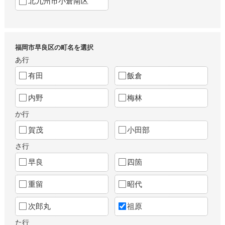
北九州市小倉南区
福岡市早良区の町名を選択
あ行
有田
飯倉
内野
梅林
か行
賀茂
小田部
さ行
早良
四箇
重留
昭代
次郎丸
祖原
た行