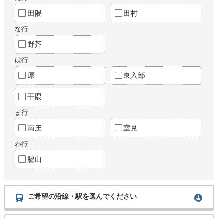
田隈
田村
な行
野芥
は行
原
東入部
干隈
ま行
南庄
室見
わ行
脇山
ご希望の沿線・駅を選んでください