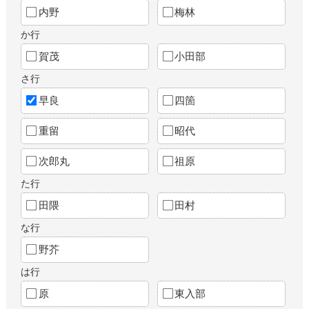
内野
梅林
か行
賀茂
小田部
さ行
早良
四箇
重留
昭代
次郎丸
祖原
た行
田隈
田村
な行
野芥
は行
原
東入部