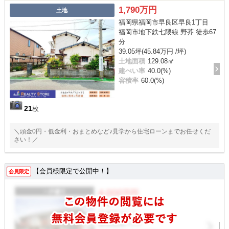
1,790万円
土地
福岡県福岡市早良区早良1丁目
福岡市地下鉄七隈線 野芥 徒歩67
分
39.05坪(45.84万円 /坪)
土地面積
129.08㎡
建ぺい率
40.0(%)
容積率
60.0(%)
21
枚
＼頭金0円・低金利・おまとめなど♪見学から住宅ローンまでお任せくだ
さい！／
【会員様限定で公開中！】
会員限定