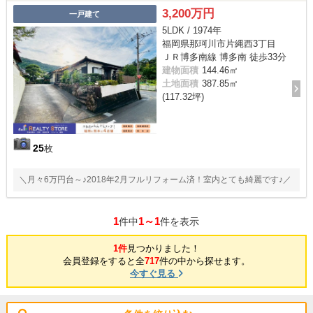
3,200万円
一戸建て
5LDK / 1974年
福岡県那珂川市片縄西3丁目
ＪＲ博多南線 博多南 徒歩33分
建物面積
144.46㎡
土地面積
387.85㎡
(117.32坪)
25
枚
＼月々6万円台～♪2018年2月フルリフォーム済！室内とても綺麗です♪／
1
1～1
件中
件を表示
1件
見つかりました！
会員登録をすると全
717
件の中から探せます。
今すぐ見る