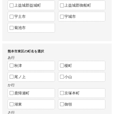
上益城郡益城町
上益城郡御船町
宇土市
宇城市
菊池市
熊本市東区の町名を選択
あ行
秋津
榎町
尾ノ上
小山
か行
鹿帰瀬町
京塚本町
湖東
御領
さ行