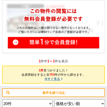
1
1～1
件中
件を表示
1件
見つかりました！
会員登録をすると全
703
件の中から探せます。
今すぐ見る
条件を絞り込む