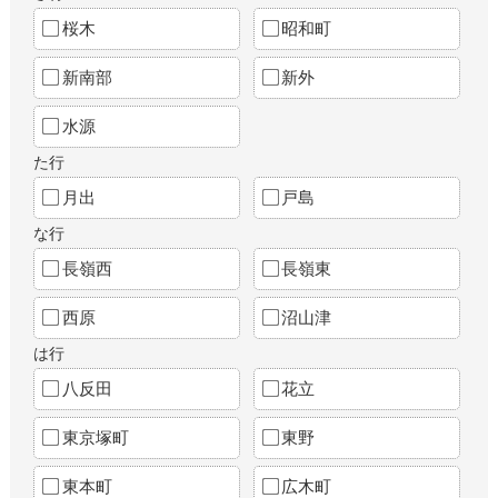
桜木
昭和町
新南部
新外
水源
た行
月出
戸島
な行
長嶺西
長嶺東
西原
沼山津
は行
八反田
花立
東京塚町
東野
東本町
広木町