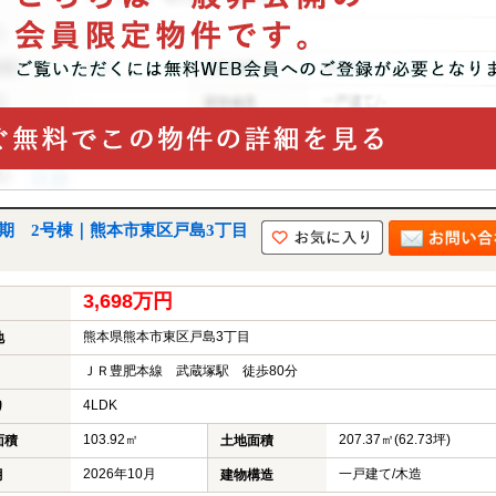
２期 2号棟｜熊本市東区戸島3丁目
3,698万円
熊本県熊本市東区戸島3丁目
地
ＪＲ豊肥本線 武蔵塚駅 徒歩80分
4LDK
り
103.92㎡
207.37㎡(62.73坪)
面積
土地面積
2026年10月
一戸建て/木造
月
建物構造