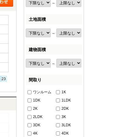
～
土地面積
～
建物面積
～
間取り
ワンルーム
1K
1DK
1LDK
2K
2DK
2LDK
3K
3DK
3LDK
4K
4DK