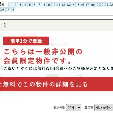
8
枚
！】
表示件数
並び順