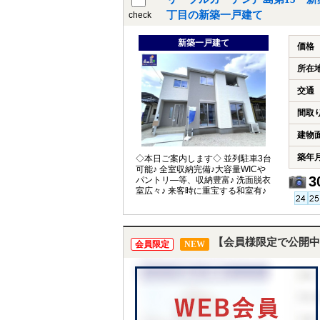
丁目の新築一戸建て
check
新築一戸建て
価格
所在
交通
間取
建物
築年
◇本日ご案内します◇ 並列駐車3台
可能♪ 全室収納完備♪大容量WICや
3
パントリ―等、収納豊富♪ 洗面脱衣
室広々♪ 来客時に重宝する和室有♪
【会員様限定で公開中
会員限定
NEW