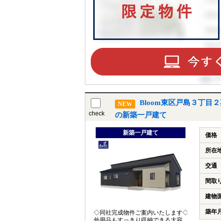
Bloom東区戸島３丁目
NEW
check
の新築一戸建て
新築一戸建て
価格
所在
交通
間取
建物
築年
◇同社完成物件ご案内いたします◇
外用品もすっきり収納できる大容