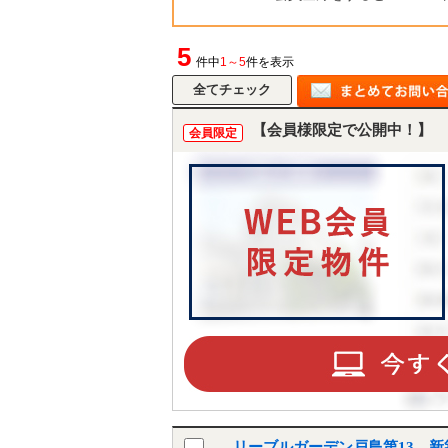
5
件中
1～5
件を表示
【会員様限定で公開中！】
会員限定
リーブルガーデン戸島第13 新