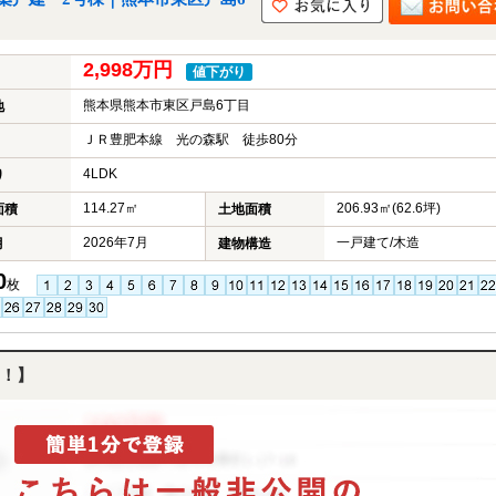
2,998万円
値下がり
熊本県熊本市東区戸島6丁目
地
ＪＲ豊肥本線 光の森駅 徒歩80分
4LDK
り
114.27㎡
206.93㎡(62.6坪)
面積
土地面積
2026年7月
一戸建て/木造
月
建物構造
0
枚
！】