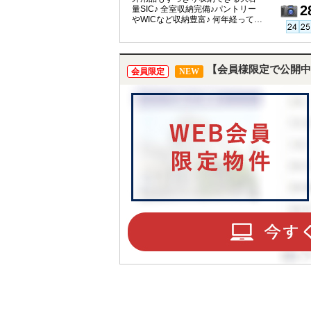
2
量SIC♪ 全室収納完備♪パントリー
やWICなど収納豊富♪ 何年経っても
暮らしやすい平屋♪
【会員様限定で公開中
会員限定
NEW