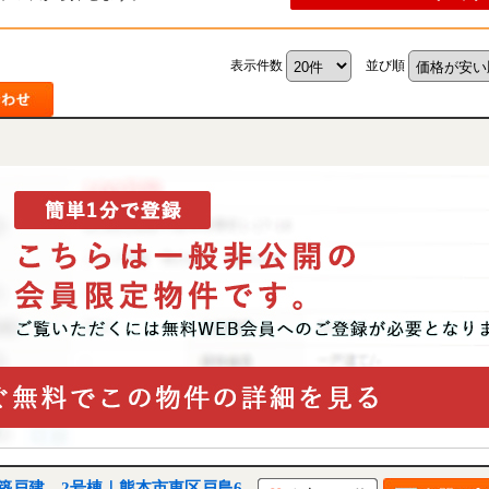
表示件数
並び順
築戸建 2号棟｜熊本市東区戸島6